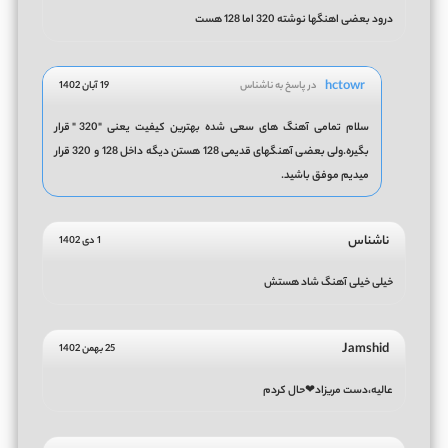
درود بعضی اهنگها نوشته 320 اما 128 هست
hctowr
در پاسخ به ناشناس
19 آبان 1402
سلام تمامی آهنگ های سعی شده بهترین کیفیت یعنی "320" قرار
بگیره.ولی بعضی آهنگهای قدیمی 128 هستن دیگه داخل 128 و 320 قرار
میدیم موفق باشید.
ناشناس
1 دی 1402
خیلی خیلی آهنگ شاد هستش
Jamshid
25 بهمن 1402
عالیه،دست مریزاد❤حال کردم