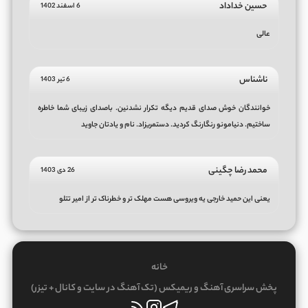
حسین خداداد
6 اسفند 1402
عالی
ناشناس
6 تیر 1403
خوانندگان خوش صدای قدیم دیگه تکرار نشدنین. باصدای زیبای شما خاطره
ساختیم. دنیامونو رنگارنگ کردید. دستمریزاد. نام و یادتان جاوید
محمد رضا چگینی
26 دی 1403
یعنی این حمید خارجی یه ویروسی هست مهلک تر و خطرناک تر از امیر تتلو
خانه
پخش سراسری آهنگ و ریمیکس (تک آهنگ در سایت و کانال + تیزر)