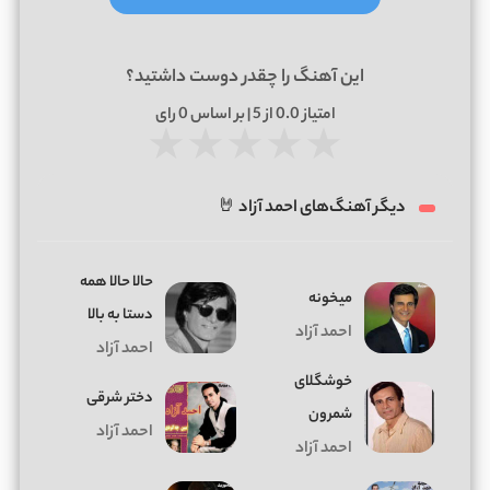
این آهنگ را چقدر دوست داشتید؟
امتیاز
0.0
از 5 | بر اساس
0
رای
★
★
★
★
★
دیگر آهنگ‌های احمد آزاد 🤘
ﺣﺎﻟﺎ ﺣﺎﻟﺎ ﻫﻤﻪ
میخونه
دﺳﺘﺎ ﺑﻪ ﺑﺎﻟﺎ
احمد آزاد
احمد آزاد
خوشگلای
دختر شرقی
شمرون
احمد آزاد
احمد آزاد