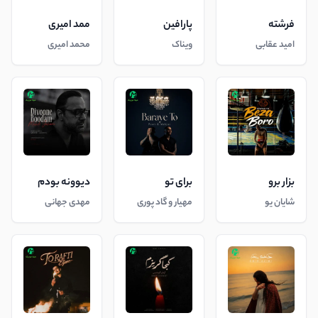
فرشته
پارافین
ممد امیری
امید عقابی
ویناک
محمد امیری
بزار برو
برای تو
دیوونه بودم
شایان یو
مهیار و گاد پوری
مهدی جهانی