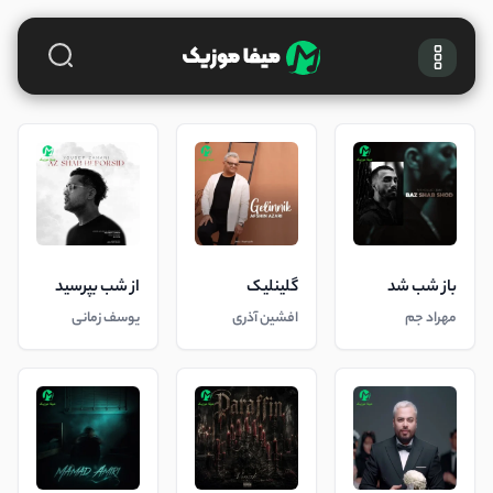
باز شب شد
گلینلیک
از شب بپرسید
مهراد جم
افشین آذری
یوسف زمانی