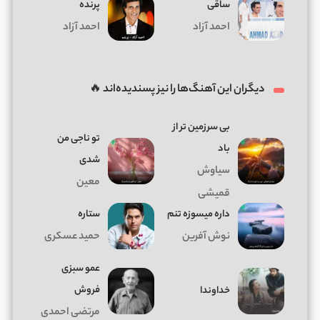
ساقی
پرنده
احمد آزاد
احمد آزاد
دیگران این آهنگ‌ها را نیز پسندیده‌اند 🔥
بی سرزمین تر از
تو ناجی من
باد
شدی
سیاوش
معین
قمیشی
داره میسوزه تنم
ستاره
نوش آفرین
حمید عسکری
عمو سبزی
فروش
خداوندا
مرتضی احمدی