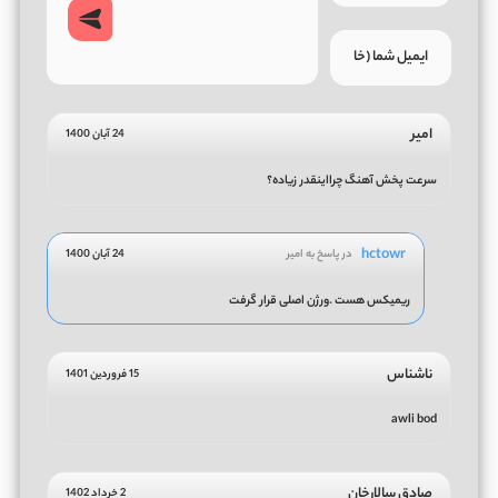
امیر
24 آبان 1400
سرعت پخش آهنگ چرااینقدر زیاده؟
hctowr
در پاسخ به امیر
24 آبان 1400
ریمیکس هست .ورژن اصلی قرار گرفت
ناشناس
15 فروردین 1401
awli bod
صادق سالارخان
2 خرداد 1402