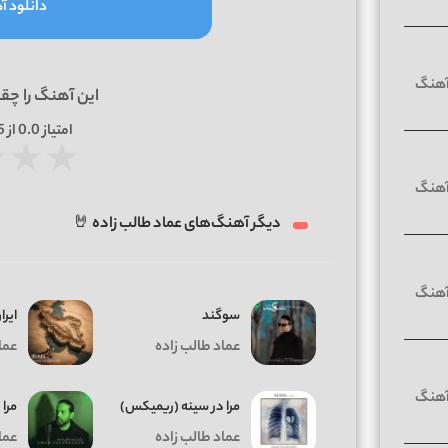
دانلود آه
این آهنگ را چق
امتیاز
0.0
از 5 | بر اساس
★
★
★
دیگر آهنگ‌های عماد طالب زاده 🤘
سوگند
ایرا
عماد طالب زاده
عما
مرا در سینه (ریمیکس)
مرا
عماد طالب زاده
عما