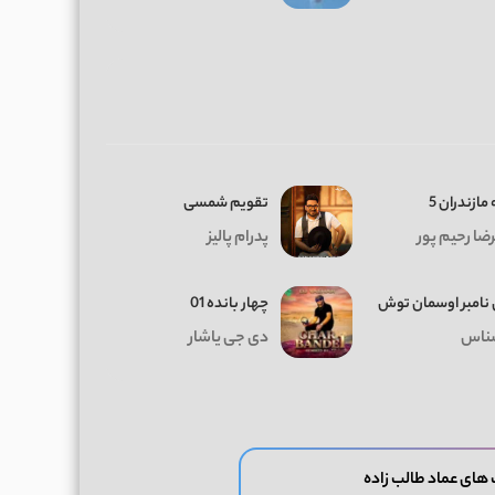
مازندران 5
تقویم شمسی
رضا رحیم پور
پدرام پالیز
 نامبر اوسمان توش
چهار بانده 01
ناس
دی جی یاشار
های عماد طالب زاده