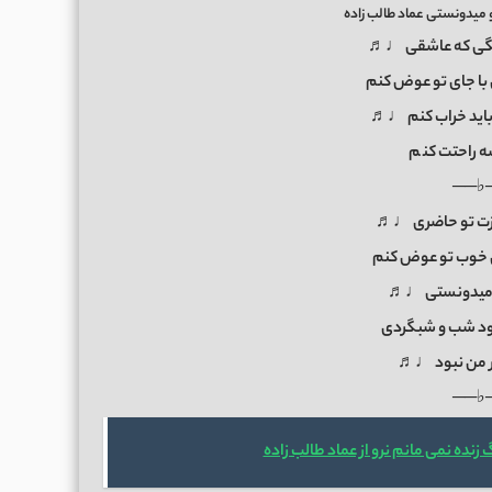
 میدونستی عماد طالب زاده
 بگی که عاشقی ♩♬
ا جای تو عوض کنم
باید خراب کنم ♩♬
ه راحتت کن
م
──♭
ازت تو حاضری ♩♬
ل خوب تو عوض کنم
و میدونستی ♩♬
بود شب و شبگردی
ار من نبود ♩♬
──♭
زنده نمی مانم نرو از عماد طالب زاده