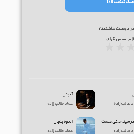
نگ کیفیت 128
در دوست داشتید؟
0
رای
★
★
ن
آغوش
د طالب زاده
عماد طالب زاده
 در سینه داغی هست
اندوه پنهان
د طالب زاده
عماد طالب زاده