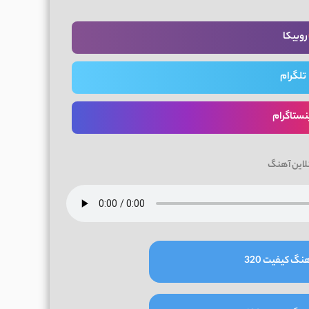
روبیکا
تلگرام
نستاگرام
لاین آهنگ
نگ کیفیت 320