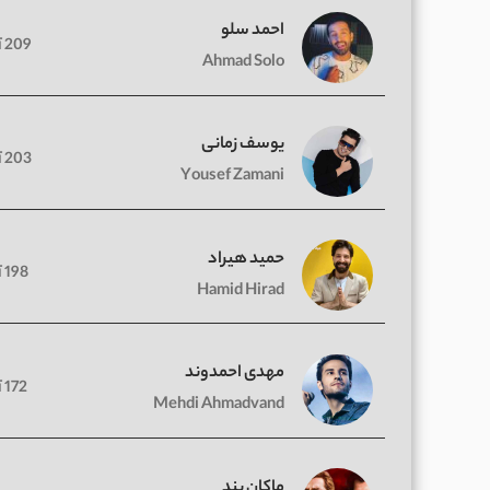
احمد سلو
209 آهنگ
Ahmad Solo
یوسف زمانی
203 آهنگ
Yousef Zamani
حمید هیراد
198 آهنگ
Hamid Hirad
مهدی احمدوند
172 آهنگ
Mehdi Ahmadvand
ماکان بند