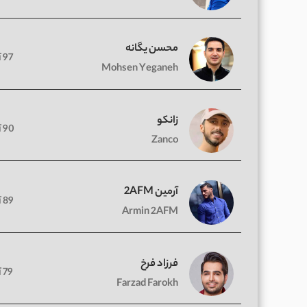
محسن یگانه
97 آهنگ
Mohsen Yeganeh
زانکو
90 آهنگ
Zanco
آرمین 2AFM
89 آهنگ
Armin 2AFM
فرزاد فرخ
79 آهنگ
Farzad Farokh