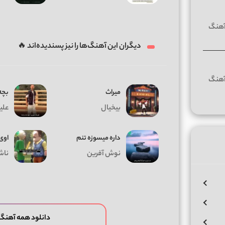
دیگران این آهنگ‌ها را نیز پسندیده‌اند 🔥
میراث
بچه 
بیخیال
علی
داره میسوزه تنم
اوی
نوش آفرین
ناش
دانلود همه آهنگ 