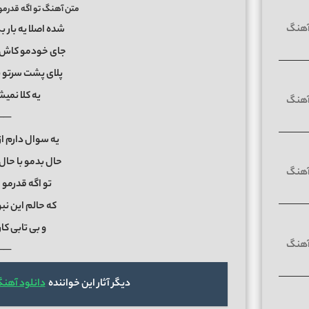
متن آهنگ تو اگه قدرمو
شده اصلا یه بار
جای خودمو کاش ب
پلای پشت سرتو 
یه کلا نمیش
──
یه سوال دارم 
حال بدمو با حا
تو اگه قدرم
که حالم این ن
و بی تابی ک
──
دیگر آثار این خواننده
دانلود آهنگ 