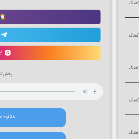
ای
پخش آن
دانلود آه