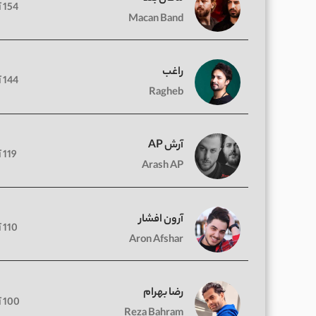
154 آهنگ
Macan Band
راغب
144 آهنگ
Ragheb
آرش AP
119 آهنگ
Arash AP
آرون افشار
110 آهنگ
Aron Afshar
رضا بهرام
100 آهنگ
Reza Bahram