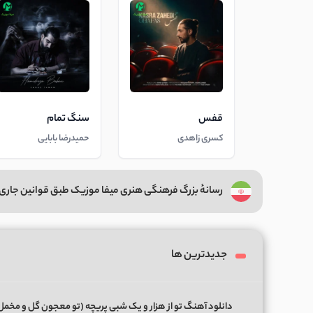
قفس
سنگ تمام
کسری زاهدی
حمیدرضا بابایی
رسانهٔ بزرگ فرهنگی هنری میفا موزیک طبق قوانین جاری 
جدیدترین ها
دانلود آهنگ تو از هزار و یک شبی پریچه (تو معجون گل و مخمل