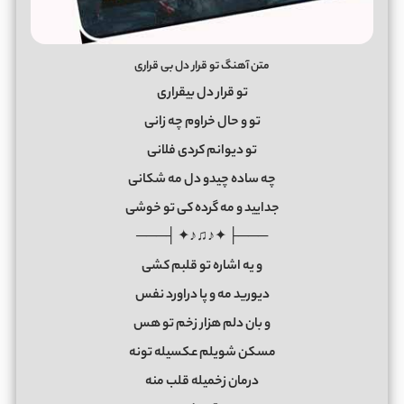
متن آهنگ تو قرار دل بی قراری
تو قرار دل بیقراری
تو و حال خراوم چه زانی
تو دیوانم کردی فلانی
چه ساده چیدو دل مه شکانی
جدایید و مه گرده کی تو خوشی
───├ ✦♪♫♪✦ ┤───
و یه اشاره تو قلبم کشی
دیورید مه و پا دراورد نفس
و بان دلم هزار زخم تو هس
مسکن شویلم عکسیله تونه
درمان زخمیله قلب منه