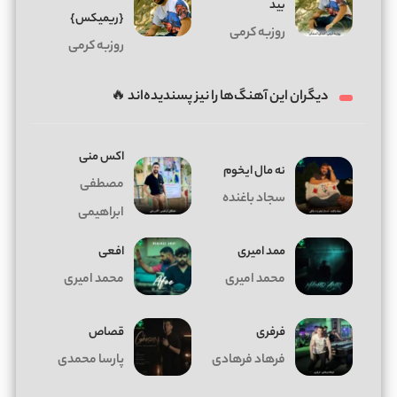
بید
{ریمیکس}
روزبه کرمی
روزبه کرمی
دیگران این آهنگ‌ها را نیز پسندیده‌اند 🔥
اکس منی
ﻧﻪ ﻣﺎل اﻳﺨﻮم
مصطفی
سجاد باغنده
ابراهیمی
ممد امیری
افعی
محمد امیری
محمد امیری
فرفری
قصاص
فرهاد فرهادی
پارسا محمدی