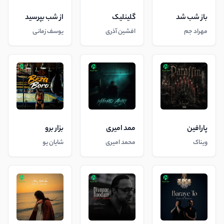
باز شب شد
گلینلیک
از شب بپرسید
مهراد جم
افشین آذری
یوسف زمانی
پارافین
ممد امیری
بزار برو
ویناک
محمد امیری
شایان یو