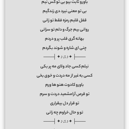
باورو ثابت بیو بی تو کس نیم
بی تو معنی نیرد دی زندگیم
قفل قلبم رمزه فقط تو زانی
روانی بیم جرگ و دلم تو سزانی
بهانه گری قلب پر و دردم
چنی ای شاره و شوند بگردم
───├ ✦♪♫♪✦ ┤───
نیلم کسی جاد ولای مه پر بکی
کسی به غیر از مه دردت و خوی بخی
باورو کادوت هنو ها ورم
تو قرص آرامشمید دردت و سرم
تو قرار دل بیقراری
تو و حال خراوم چه زانی
───├ ✦♪♫♪✦ ┤───