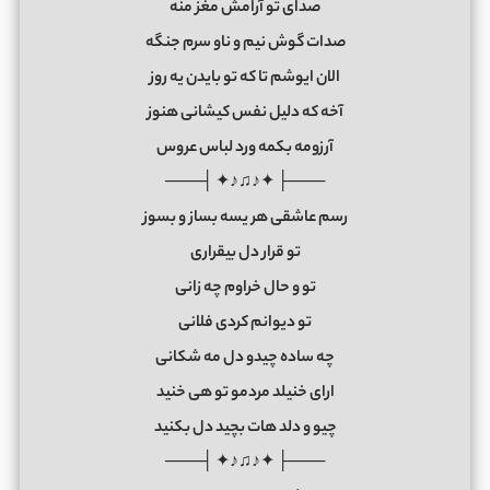
صدای تو آرامش مغز منه
صدات گوش نیم و ناو سرم جنگه
الان ایوشم تا که تو بایدن یه روز
آخه که دلیل نفس کیشانی هنوز
آرزومه بکمه ورد لباس عروس
───├ ✦♪♫♪✦ ┤───
رسم عاشقی هر یسه بساز و بسوز
تو قرار دل بیقراری
تو و حال خراوم چه زانی
تو دیوانم کردی فلانی
چه ساده چیدو دل مه شکانی
ارای خنیلد مردمو تو هی خنید
چیو و دلد هات بچید دل بکنید
───├ ✦♪♫♪✦ ┤───