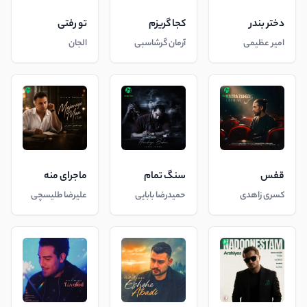
دختر بندر
کجا گریزم
تو رفتی
امیر عظیمی
آرمان گرشاسبی
الجان
قفس
سنگ تمام
ماجرای منه
کسری زاهدی
حمیدرضا بابایی
علیرضا طلیسچی