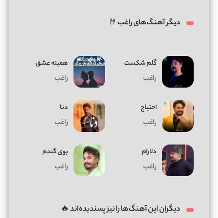
دیگر آهنگ‌های راغب 🤘
گلم شکست
همینه عشق
راغب
راغب
احتیاج
دنا
راغب
راغب
دلارام
بوی گندم
راغب
راغب
دیگران این آهنگ‌ها را نیز پسندیده‌اند 🔥