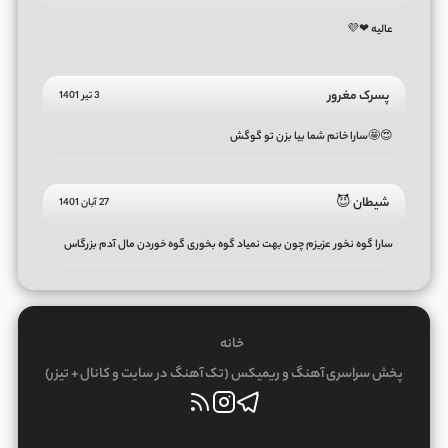
عالیه ❤💜
پسرک مغرور
3 تیر 1401
😍🤩سارا خانم شما بیا بزن تو گوگش
شیطان 😈
27 آبان 1401
سارا گوه نخور عزیزم چون بهت نمیاد گوه بخوری گوه خوردن مال آدم بزرگاس
خانه
پخش سراسری آهنگ و ریمیکس (تک آهنگ در سایت و کانال + تیزر)