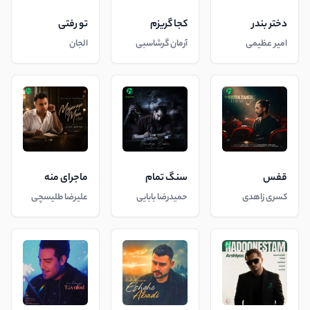
دختر بندر
کجا گریزم
تو رفتی
امیر عظیمی
آرمان گرشاسبی
الجان
قفس
سنگ تمام
ماجرای منه
کسری زاهدی
حمیدرضا بابایی
علیرضا طلیسچی