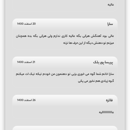
عالیه
سارا
20 اسفند 1400
عالی بود آهنگش هرکی بگه عالیه کاری ندارم ولی هرکی بگه بده همچنان
میزنم تو دهنش دیگه از این حرف ها نزنه
پریسا پور بلک
21 اسفند 1400
سارا خانم شما گوه می خوری بزنی تو دهنمون من خودم تیکه تیک ات میکنم
گـوه زیادی هم نخور می پکی
فائزه
26 اسفند 1400
عااااااااااالیه