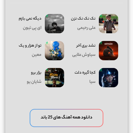
نک نک نک نزن
دیگه نمی بازم
علی رحیمی
ای پی تیون
نشد بری آخر
تو از هزار و یک
سیاوش علایی
معین
کجا گیره دلت
بزار برو
سیا
شایان یو
دانلود همه آهنگ های 25 باند