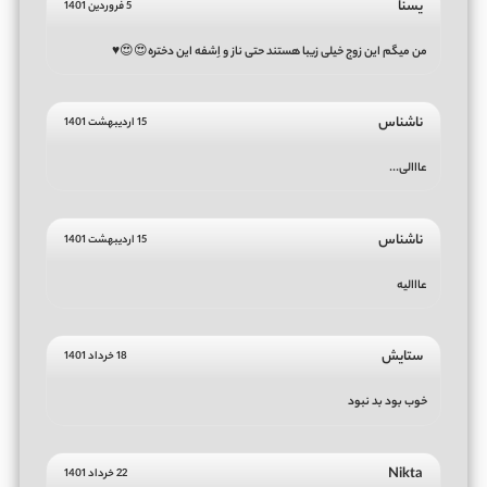
یسنا
5 فروردین 1401
من میگم این زوج خیلی زیبا هستند حتی ناز و اِشفه این دختره😍😍♥
ناشناس
15 اردیبهشت 1401
عااالی...
ناشناس
15 اردیبهشت 1401
عااالیه
ستایش
18 خرداد 1401
خوب بود بد نبود
Nikta
22 خرداد 1401