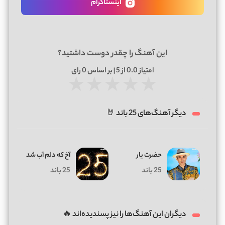
اینستاگرام
این آهنگ را چقدر دوست داشتید؟
امتیاز
0.0
از 5 | بر اساس
0
رای
★
★
★
★
★
دیگر آهنگ‌های 25 باند 🤘
حضرت یار
آخ که دلم آب شد
25 باند
25 باند
دیگران این آهنگ‌ها را نیز پسندیده‌اند 🔥