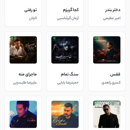
دختر بندر
کجا گریزم
تو رفتی
امیر عظیمی
آرمان گرشاسبی
الجان
قفس
سنگ تمام
ماجرای منه
کسری زاهدی
حمیدرضا بابایی
علیرضا طلیسچی