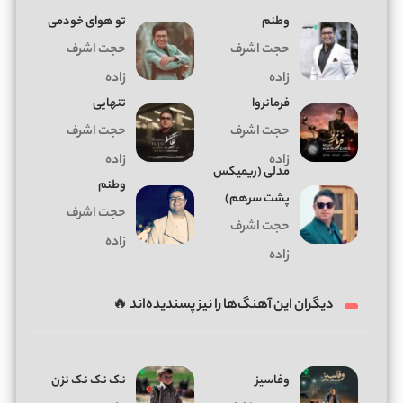
وطنم
تو هوای خودمی
حجت اشرف
حجت اشرف
زاده
زاده
فرمانروا
تنهایی
حجت اشرف
حجت اشرف
زاده
زاده
مدلی (ریمیکس
وطنم
پشت سرهم)
حجت اشرف
حجت اشرف
زاده
زاده
دیگران این آهنگ‌ها را نیز پسندیده‌اند 🔥
وفاسیز
نک نک نک نزن