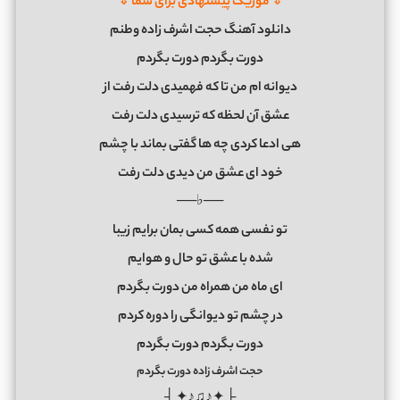
⇓ موزیک پیشنهادی برای شما ⇓
دانلود آهنگ حجت اشرف زاده وطنم
دورت بگردم دورت بگردم
ديوانه ام من تا كه فهميدی دلت رفت از
عشق آن لحظه كه ترسيدی دلت رفت
هی ادعا كردی چه ها گفتی بماند با چشم
خود ای عشق من ديدی دلت رفت
──♭──
تو نفسی همه كسی بمان برايم زيبا
شده با عشق تو حال و هوايم
ای ماه من همراه من دورت بگردم
در چشم تو ديوانگی را دوره كردم
دورت بگردم دورت بگردم
حجت اشرف زاده دورت بگردم
├ ✦♪♫♪✦ ┤