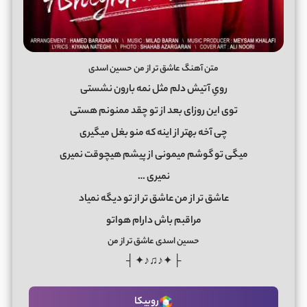
متن آهنگ عاشق تر از من حسین اسدی
رویِ آتیش دلم مثل نمه بارون نشستی
توی این روزای بعد از تو چقد ممنونم هستی
چی آخه بهتر از اینه که منو بغل میگیری
میگی تو گوشم میمونی از پیشم هیچوقت نمیری
نمیری …
عاشق تر از من عاشق تر از تو دیگه نمیاد
مراقبم باش دارام هواتو
حسین اسدی عاشق تر از من
├ ✦♪♫♪✦ ┤
روبیکا