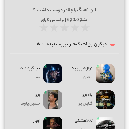
این آهنگ را چقدر دوست داشتید؟
امتیاز
0.0
از 5 | بر اساس
0
رای
★
★
★
★
★
دیگران این آهنگ‌ها را نیز پسندیده‌اند 🔥
تو از هزار و یک
کجا گیره دلت
معین
سیا
بزار برو
پرو
شایان یو
حسین پارسا
207 مشکی
اجبار