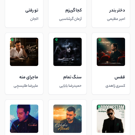
دختر بندر
کجا گریزم
تو رفتی
امیر عظیمی
آرمان گرشاسبی
الجان
قفس
سنگ تمام
ماجرای منه
کسری زاهدی
حمیدرضا بابایی
علیرضا طلیسچی