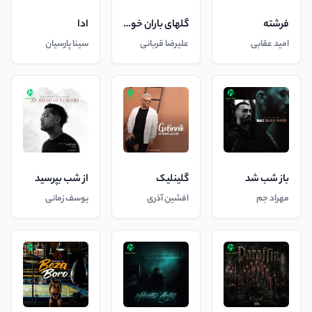
فرشته
گلهای باران خورده
ادا
امید عقابی
علیرضا قربانی
سینا پارسیان
باز شب شد
گلینلیک
از شب بپرسید
مهراد جم
افشین آذری
یوسف زمانی