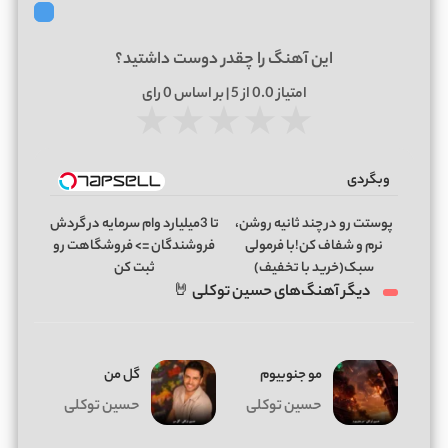
این آهنگ را چقدر دوست داشتید؟
امتیاز
0.0
از 5 | بر اساس
0
رای
★
★
★
★
★
وبگردی
پوستت رو در چند ثانیه روشن،
تا 3میلیارد وام سرمایه در گردش
نرم و شفاف کن!با فرمولی
فروشندگان => فروشگاهت رو
سبک(خرید با تخفیف)
ثبت کن
دیگر آهنگ‌های حسین توکلی 🤘
مو جنوبیوم
گل من
حسین توکلی
حسین توکلی