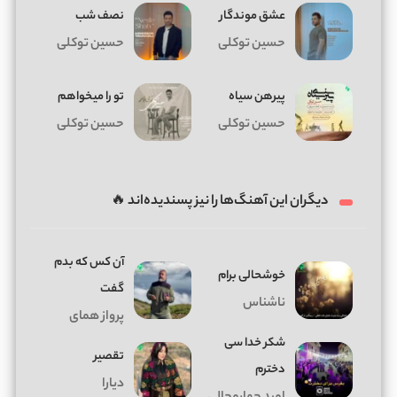
عشق موندگار
نصف شب
حسین توکلی
حسین توکلی
پیرهن سیاه
تو را میخواهم
حسین توکلی
حسین توکلی
دیگران این آهنگ‌ها را نیز پسندیده‌اند 🔥
آن کس که بدم
خوشحالی برام
گفت
ناشناس
پرواز همای
شکر خدا سی
تقصیر
دخترم
دیارا