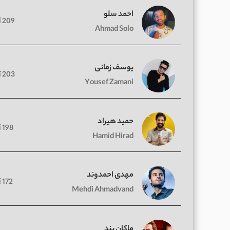
احمد سلو
209 آهنگ
Ahmad Solo
یوسف زمانی
203 آهنگ
Yousef Zamani
حمید هیراد
198 آهنگ
Hamid Hirad
مهدی احمدوند
172 آهنگ
Mehdi Ahmadvand
ماکان بند