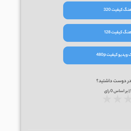
نگ کیفیت 320
نگ کیفیت 128
یدیو کیفیت 480p
در دوست داشتید؟
0
رای
★
★