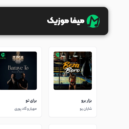
بزار برو
برای تو
شایان یو
مهیار و گاد پوری