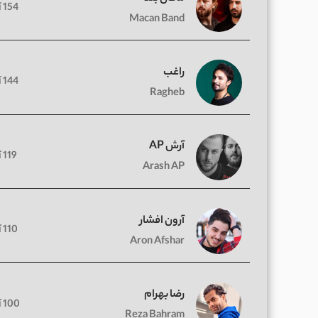
154 آهنگ
Macan Band
راغب
144 آهنگ
Ragheb
آرش AP
119 آهنگ
Arash AP
آرون افشار
110 آهنگ
Aron Afshar
رضا بهرام
100 آهنگ
Reza Bahram