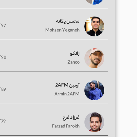
محسن یگانه
97 آهنگ
Mohsen Yeganeh
زانکو
90 آهنگ
Zanco
آرمین 2AFM
89 آهنگ
Armin 2AFM
فرزاد فرخ
79 آهنگ
Farzad Farokh