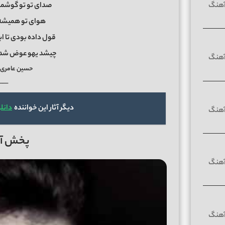
صدای تو تو گوشمه
هوای تو همیشه
قول داده بودی تا اب
چیشد یهو عوض شدی
حسین عامری 
──
دیگر آثار این خواننده
دانل
پخش آنل