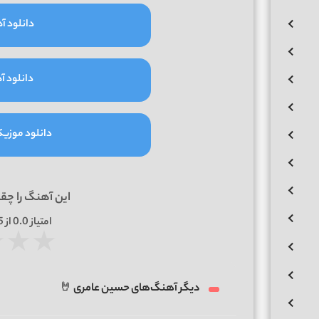
دانلود آه
دانلود آه
دانلود موزیک و
این آهنگ را چق
امتیاز
0.0
از 5 | بر اساس
★
★
★
دیگر آهنگ‌های حسین عامری 🤘