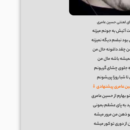
ی لعنتی حسین عامری
ت آتیش به جونم میزنه
بود نبضم دیگه نمیزنه
من چقد داغونه حال من
 نمیشه باشه مال من
ه جلوی چشای گریونم
تا شبا روزا پریشونم
ن عامری پیشنهادی ⇓
نو بهارم از حسین عامری
بد به پای عشقم بمونی
 ذهن من مرور میشه
از دوری تو کور میشه