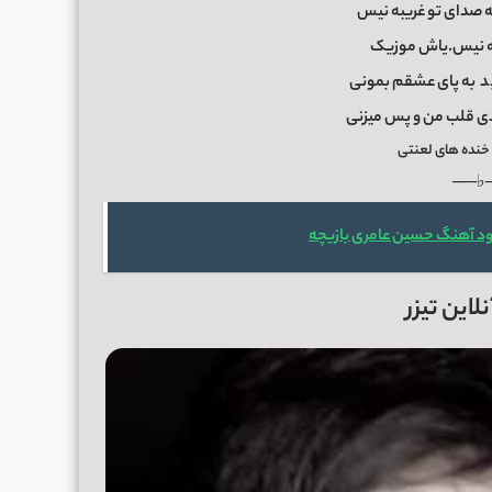
 صدای تو غریبه نیس
 نیس.یاش موزیک
د
به پای عشقم بمونی
 قلب من و پس میزنی
خنده های لعنتی
──♭
ود آهنگ حسین عامری بازیچه
این تیزر