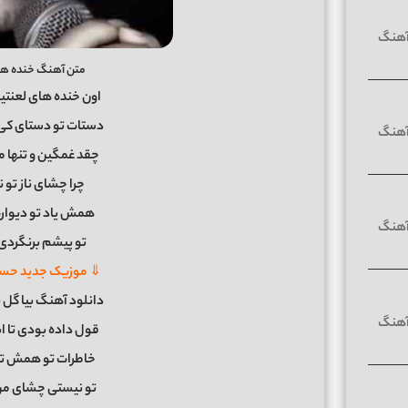
متن آهنگ خنده ها
اون خنده های لعنتی
دستات تو دستای کی 
چقد غمگین و تنها 
چرا چشای ناز تو
همش یاد تو دیوار
تو پیشم برنگردی 
⇓ موزیک جدید حسی
دانلود آهنگ بیا گل 
قول داده بودی تا ا
خاطرات تو همش تو
تو نیستی چشای من 