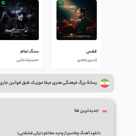
قفس
سنگ تمام
کسری زاهدی
حمیدرضا بابایی
رسانهٔ بزرگ فرهنگی هنری میفا موزیک طبق قوانین جاری 
جدیدترین ها
دانلود آهنگ وفاسیز از وحید مغانلو (ترکی قشقایی)