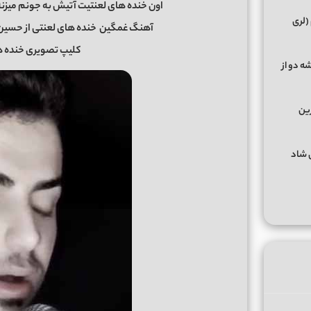
اون خنده های لعنتیت آتیش به جونم میزن
(لری
آهنگ غمگین
خنده های لعنتی از حسین عام
کلیپ تصویری خنده ه
ه دو از
رین
گهای شاد