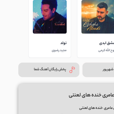
شق ابدی
تولد
وح الله کرمی
مجید رضوی
شهریور
پخش رایگان آهنگ شما
امری خنده های لعنتی
عامری
خنده های لعنتی