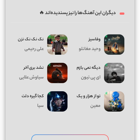
احساس
دیگران این آهنگ‌ها را نیز پسندیده‌اند 🔥
وفاسیز
نک نک نک نزن
وحید مغانلو
علی رحیمی
دیگه نمی بازم
نشد بری آخر
ای پی تیون
سیاوش علایی
تو از هزار و یک
کجا گیره دلت
معین
سیا