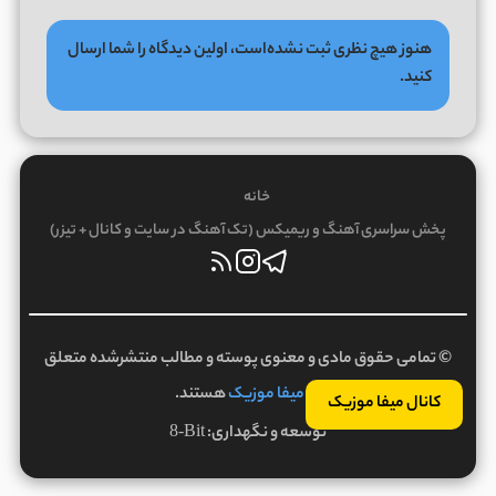
هنوز هیچ نظری ثبت نشده‌است، اولین دیدگاه را شما ارسال
کنید.
خانه
پخش سراسری آهنگ و ریمیکس (تک آهنگ در سایت و کانال + تیزر)
© تمامی حقوق مادی و معنوی پوسته و مطالب منتشرشده متعلق
به
میفا موزیک
هستند.
کانال میفا موزیک
توسعه و نگهداری:
8-Bit