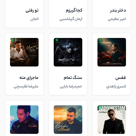
دختر بندر
کجا گریزم
تو رفتی
امیر عظیمی
آرمان گرشاسبی
الجان
قفس
سنگ تمام
ماجرای منه
کسری زاهدی
حمیدرضا بابایی
علیرضا طلیسچی