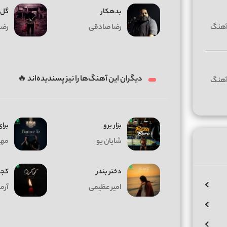
بدهکار
گل 
رضا صادقی
رضا
دیگران این آهنگ‌ها را نیز پسندیده‌اند 🔥
بزار برو
برای
شایان یو
مهیا
دختر بندر
کجا
امیر عظیمی
آرم