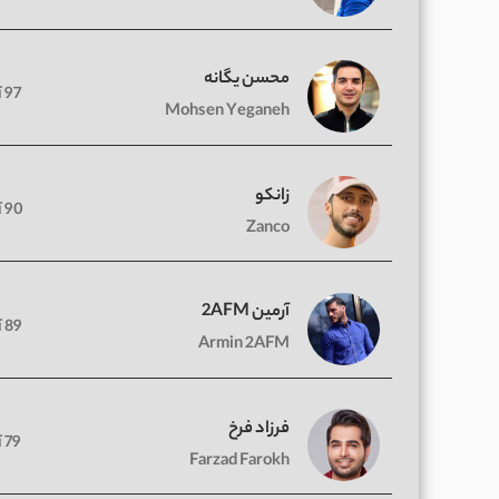
محسن یگانه
97 آهنگ
Mohsen Yeganeh
زانکو
90 آهنگ
Zanco
آرمین 2AFM
89 آهنگ
Armin 2AFM
فرزاد فرخ
79 آهنگ
Farzad Farokh