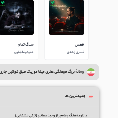
قفس
سنگ تمام
کسری زاهدی
حمیدرضا بابایی
رسانهٔ بزرگ فرهنگی هنری میفا موزیک طبق قوانین جاری 
جدیدترین ها
دانلود آهنگ وفاسیز از وحید مغانلو (ترکی قشقایی)