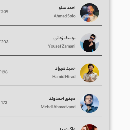
احمد سلو
209 آهنگ
Ahmad Solo
یوسف زمانی
203 آهنگ
Yousef Zamani
حمید هیراد
198 آهنگ
Hamid Hirad
مهدی احمدوند
172 آهنگ
Mehdi Ahmadvand
ماکان بند