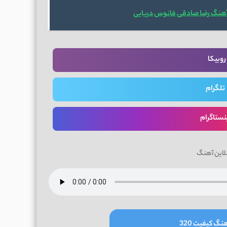
آهنگ رضا صادقی فانوس دریایی
روبیکا
تلگرام
نستاگرام
لاین آهنگ
نگ کیفیت 320