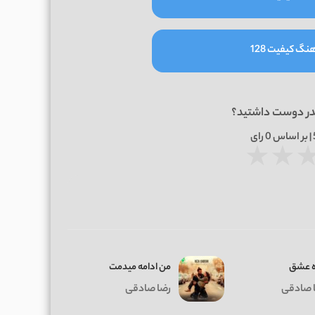
نگ کیفیت 128
در دوست داشتید؟
0
رای
★
★
 عشق
من ادامه میدمت
 صادقی
رضا صادقی