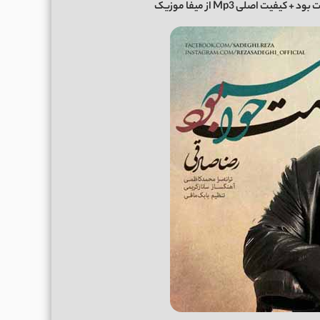
کیفیت اصلی Mp3 از میفا موزیک