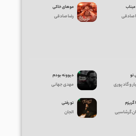
میناب
موهای خاکی
 صادقی
رضا صادقی
 تو
دیوونه بودم
ر و گاد پوری
مهدی جهانی
 گریزم
تو رفتی
ان گرشاسبی
الجان