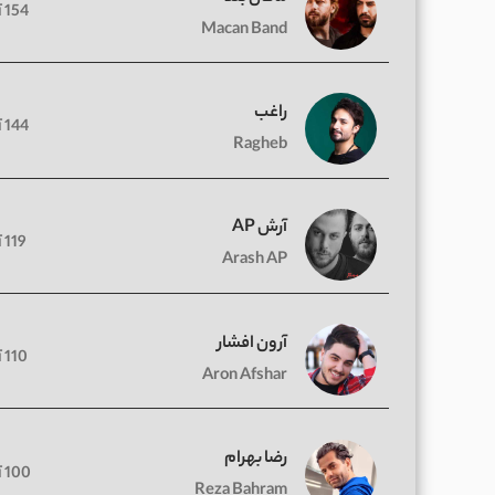
154 آهنگ
Macan Band
راغب
144 آهنگ
Ragheb
آرش AP
119 آهنگ
Arash AP
آرون افشار
110 آهنگ
Aron Afshar
رضا بهرام
100 آهنگ
Reza Bahram