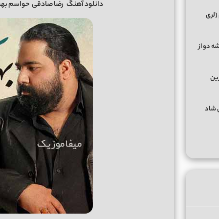
دانلود آهنگ
رضا صادقی
حواسم بهت بود + 
(لری
ه دو از
رین
گهای شاد