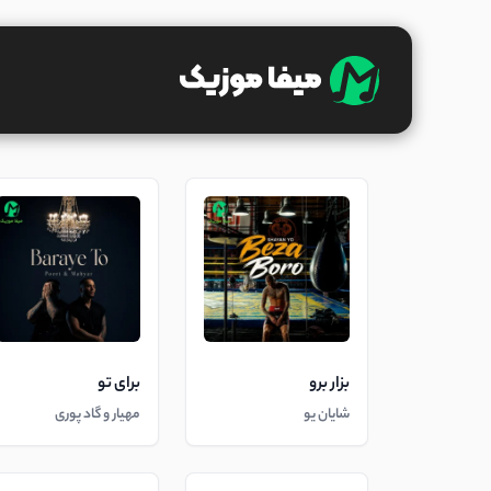
بزار برو
برای تو
شایان یو
مهیار و گاد پوری