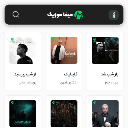
باز شب شد
گلینلیک
از شب بپرسید
مهراد جم
افشین آذری
یوسف زمانی