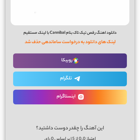
دانلود اهنگ رقص تیک تاک بنام Cannibal با لینک مستقیم
لینک های دانلود به درخواست ساماندهی حذف شد
روبیکا
تلگرام
اینستاگرام
این آهنگ را چقدر دوست داشتید؟
امتیاز
0.0
از 5 | بر اساس
0
رای