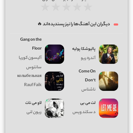
★
★
★
★
★
دیگران این آهنگ‌ها را نیز پسندیده‌اند 🔥
Gang on the
Floor
پالیوشکا پولیه
آلیسون کوریا
آندره ریو
سانتوس
Come On
колыбельная
Don’t
Rauf Faik
ناشناس
لت می بی
لاو می نات
د سکند ویس
ریون لنی