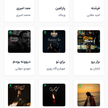
فرشته
پارافین
ممد امیری
امید عقابی
ویناک
محمد امیری
بزار برو
برای تو
دیوونه بودم
شایان یو
مهیار و گاد پوری
مهدی جهانی