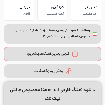
دختر بندر
کجا گریزم
تو رفتی
امیر عظیمی
آرمان گرشاسبی
الجان
رسانهٔ بزرگ فرهنگی هنری میفا موزیک طبق قوانین جاری
جمهوری اسلامی ایران فعالیت می‌کند.
گلچین بهترین آهنگ‌های شهریور
پخش رایگان آهنگ شما
دانلود آهنگ خارجی Cannibal مخصوص چالش
تیک تاک