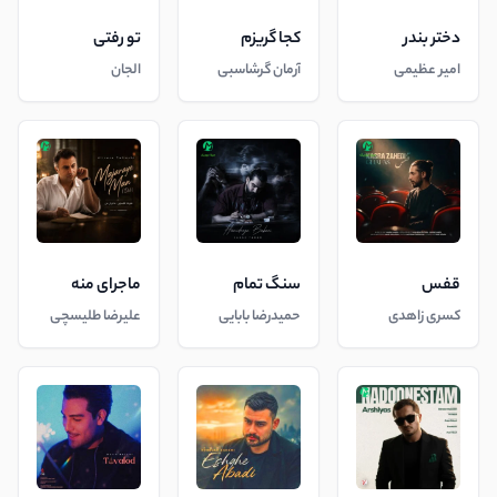
دختر بندر
کجا گریزم
تو رفتی
امیر عظیمی
آرمان گرشاسبی
الجان
قفس
سنگ تمام
ماجرای منه
کسری زاهدی
حمیدرضا بابایی
علیرضا طلیسچی