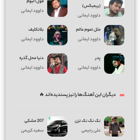
فول آلبوم
(ریمیکس)
داوود ایمانی
داوود ایمانی
مثل تموم عالم
بلاتکلیف
داوود ایمانی
داوود ایمانی
پدر
دنیا محل گذره
داوود ایمانی
داوود ایمانی
دیگران این آهنگ‌ها را نیز پسندیده‌اند 🔥
نک نک نک نزن
207 مشکی
علی رحیمی
سعید کریمی