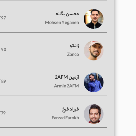
محسن یگانه
97 آهنگ
Mohsen Yeganeh
زانکو
90 آهنگ
Zanco
آرمین 2AFM
89 آهنگ
Armin 2AFM
فرزاد فرخ
79 آهنگ
Farzad Farokh