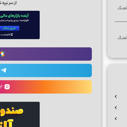
از سر نپره 
ای