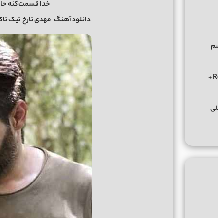
خدا قسمت کنه حال
دانلود آهنگ
مهدی تارخ
تیک تاک + کیف
شم
دانلود ریمیکس الوعده وفا آخر می جان یار بوی از ابی عالی Remix +