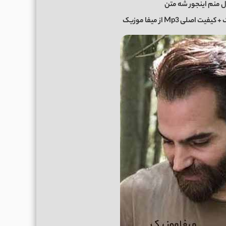
 منم اینجور شه متن
یت اصلی Mp3 از میفا موزیک