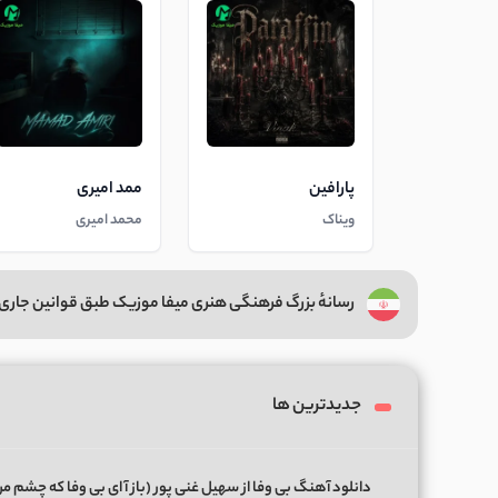
پارافین
ممد امیری
ویناک
محمد امیری
رسانهٔ بزرگ فرهنگی هنری میفا موزیک طبق قوانین جاری 
جدیدترین ها
دانلود آهنگ بی وفا از سهیل غنی پور (ﺑﺎز آ ای ﺑﻰ وﻓﺎ ﻛﻪ ﭼﺸﻢ ﻣﻦ