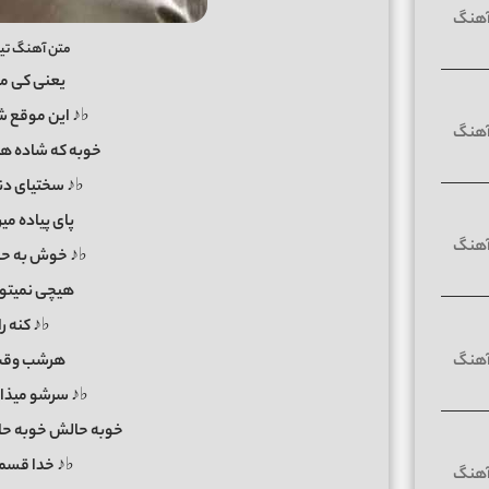
متن آهنگ تیک
یعنی کی می
♭♪ این موقع ش
خوبه که شاده هر
♭♪ سختیای دنی
پای پیاده میر
♭♪ خوش به حا
هیچی نمیتو
♭♪ کنه ر
هرشب وقت 
♭♪ سرشو میذار
خوبه حالش خوبه ح
♭♪ خدا قسمت