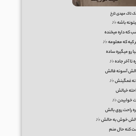
 تاک مهدی تارخ
تونه باشه ♭♪
ب که داره میخنده
 کیه که معلومه ♭♪
ا رو میگیره ساده
ه تا آخر جاده ♭♪
لش آسونه فالش
نه غمگینش ♭♪
احته خیالش
خوابیدن ♭♪
ه راحت روی بالش
الش خوش به حالش ♭♪
 کنه حال منم