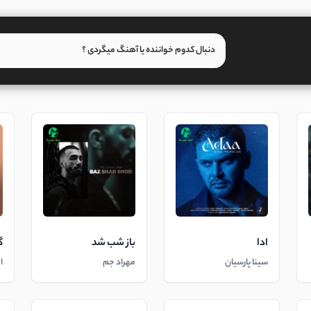
ادا
باز شب شد
گ
سینا پارسیان
مهراد جم
ا