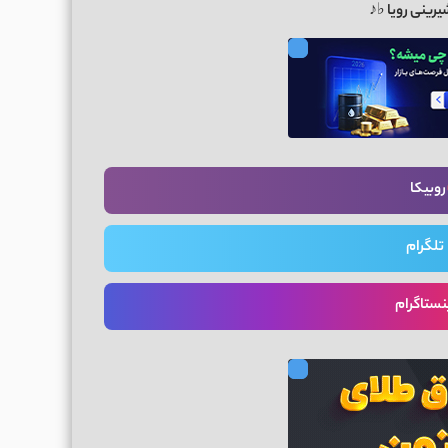
شیرینی رویا ♭♪
روبیکا
تلگرام
نستاگرام