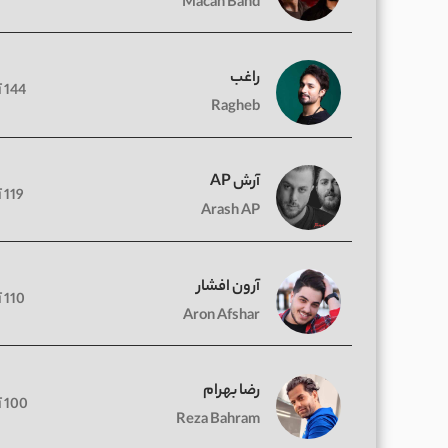
Macan Band
راغب
144 آهنگ
Ragheb
آرش AP
119 آهنگ
Arash AP
آرون افشار
110 آهنگ
Aron Afshar
رضا بهرام
100 آهنگ
Reza Bahram