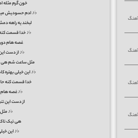
خون گرم مثله ا
♭♪ ادم حسودیش میش
لبخند یه راهه دمش
♭♪ خدا قسمت کنه 
غصه هام دور 
♭♪ از دست این
مثل ساعت شم هی تی
♭♪ این خیلی بهتره کاش
خدا قسمت کنه حال
♭♪ غصه هام د
از دست این تن
♭♪ مثل
هی تیک تاک 
♭♪ این خیل