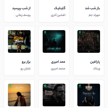
باز شب شد
گلینلیک
از شب بپرسید
مهراد جم
افشین آذری
یوسف زمانی
پارافین
ممد امیری
بزار برو
ویناک
محمد امیری
شایان یو