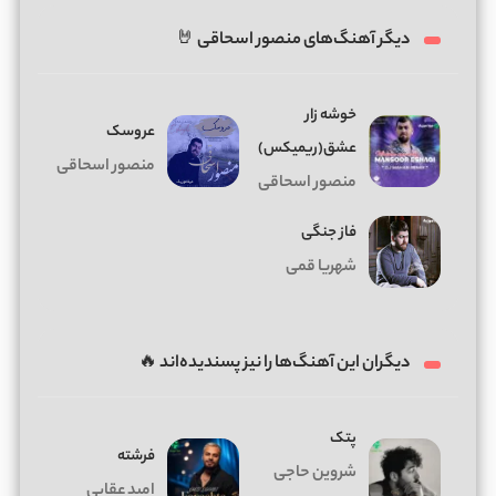
دیگر آهنگ‌های منصور اسحاقی 🤘
خوشه زار
عروسک
عشق(ریمیکس)
منصور اسحاقی
منصور اسحاقی
فاز جنگی
شهریا قمی
دیگران این آهنگ‌ها را نیز پسندیده‌اند 🔥
پتک
فرشته
شروین حاجی
امید عقابی