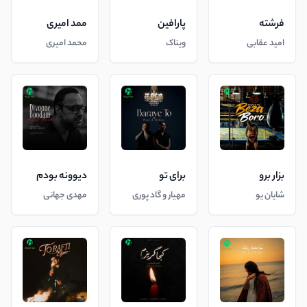
فرشته
پارافین
ممد امیری
امید عقابی
ویناک
محمد امیری
بزار برو
برای تو
دیوونه بودم
شایان یو
مهیار و گاد پوری
مهدی جهانی