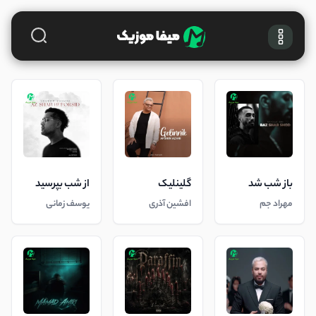
باز شب شد
گلینلیک
از شب بپرسید
مهراد جم
افشین آذری
یوسف زمانی