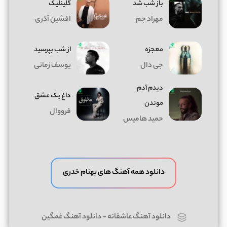
باز شب شد
گلینلیک
مهراد جم
افشین آذری
معجزه
از شب بپرسید
جی دال
یوسف زمانی
دیدم آدم
داغ يک عشق
موندن
فرووال
حمید هامیس
دانلود همه آهنگ های بهنام خدری
دانلود آهنگ عاشقانه
-
دانلود آهنگ غمگین