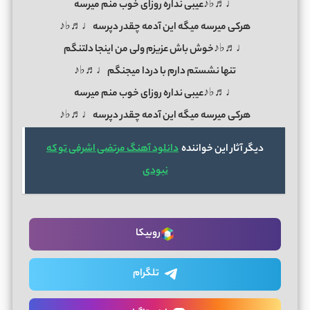
♩♬♭♪عیبی نداره روزای خوب منم میرسه
هرکی میرسه میگه این آدمه چقدر دپرسه♩♬♭♪
♩♬♭♪خوش باش عزیزم ولی من اینجا دلتنگم
تنها نشستم دارم با دردا میجنگم♩♬♭♪
♩♬♭♪عیبی نداره روزای خوب منم میرسه
هرکی میرسه میگه این آدمه چقدر دپرسه♩♬♭♪
دیگر آثار این خواننده
دانلود آهنگ مرتضی اشرفی تو که
نبودی
روبیکا
تلگرام