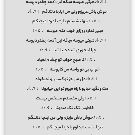
♩♬♭♪هرکی میرسه میگه این آدمه چقدر دپرسه
خوش باش عزیزم ولی من اینجا دلتنگم♩♬♭♪
♩♬♭♪تنها نشستم دارم با دردا میجنگم
عیبی نداره روزای خوب منم میرسه♩♬♭♪
♩♬♭♪هرکی میرسه میگه این آدمه چقدر دپرسه
چرا اینجوری شده دنیا شبا♩♬♭♪
♩♬♭♪تا صبح خواب تو چشام نمیاد
خواب بی تو واسه من کابوسه♩♬♭♪
♩♬♭♪دل من جز تو کسی رو نمیخواد
مث ولگرد خیابونا راه میرم تو این خیابونا♩♬♭♪
♩♬♭♪ولی مقصدم مشخص نیست
خاطرس تک تک میدونا♩♬♭♪
♩♬♭♪خوش باش عزیزم ولی من اینجا دلتنگم
تنها نشستم دارم با دردا میجنگم♩♬♭♪