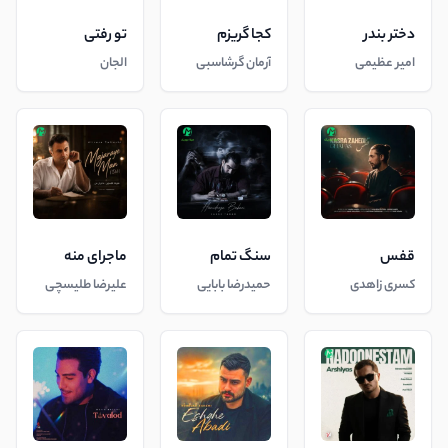
دختر بندر
کجا گریزم
تو رفتی
امیر عظیمی
آرمان گرشاسبی
الجان
قفس
سنگ تمام
ماجرای منه
کسری زاهدی
حمیدرضا بابایی
علیرضا طلیسچی