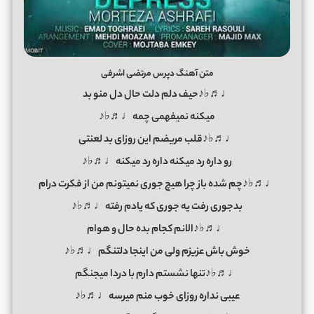
متن آهنگ دپرس مرتضی اشرفی
♩♬♭♪حیف دلم دلت حال دل منو بد
میکنه نمیفهمی چمه♩♬♭♪
♩♬♭♪قلب مریضم این روزای بد لعنتی
رو داره رد میکنه داره رد میکنه♩♬♭♪
♩♬♭♪چم شده باز چرا هیچ جوری نمیتونم من از فکرت درام
بدجوری رفت یه جوری که یادم رفته♩♬♭♪
♩♬♭♪الانم کجام بده حال و هوام
خوش باش عزیزم ولی من اینجا دلتنگم♩♬♭♪
♩♬♭♪تنها نشستم دارم با دردا میجنگم
عیبی نداره روزای خوب منم میرسه♩♬♭♪