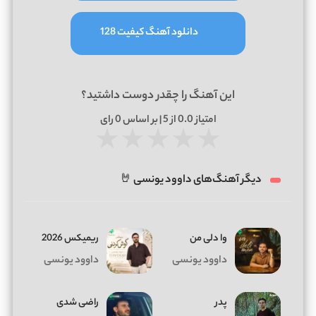
دانلود آهنگ کیفیت 128
این آهنگ را چقدر دوست داشتید؟
امتیاز
0.0
از 5 | بر اساس
0
رای
★
★
★
★
★
دیگر آهنگ‌های داوود یونسی 🤘
وا دلی من
ریمیکس 2026
داوود یونسی
داوود یونسی
پدر
راضی شدی