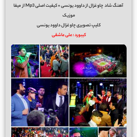
آهنگ شاد
چاو غزال
از
داوود یونسی
+ کیفیت اصلی Mp3 از
میفا
موزیک
کلیپ تصویری چاو غزال داوود یونسی
کیبورد : علی عاشقی