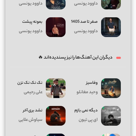
داوود یونسی
داوود یونسی
صفر تا صد 1405
بمونه پیشت
داوود یونسی
داوود یونسی
دیگران این آهنگ‌ها را نیز پسندیده‌اند 🔥
وفاسیز
نک نک نک نزن
وحید مغانلو
علی رحیمی
دیگه نمی بازم
نشد بری آخر
ای پی تیون
سیاوش علایی