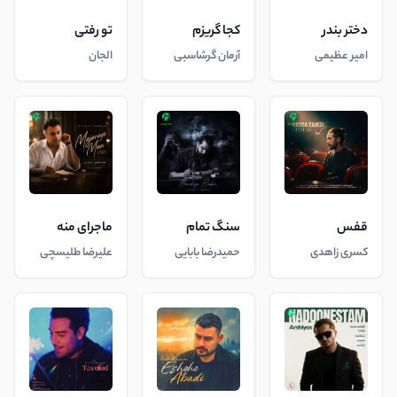
دختر بندر
کجا گریزم
تو رفتی
امیر عظیمی
آرمان گرشاسبی
الجان
قفس
سنگ تمام
ماجرای منه
کسری زاهدی
حمیدرضا بابایی
علیرضا طلیسچی