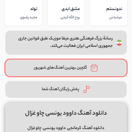
ندونستم
عشق ابدی
تولد
عرشیاس
روح الله کرمی
مجید رضوی
رسانهٔ بزرگ فرهنگی هنری میفا موزیک طبق قوانین جاری
جمهوری اسلامی ایران فعالیت می‌کند.
گلچین بهترین آهنگ‌های شهریور
پخش رایگان آهنگ شما
دانلود آهنگ داوود یونسی چاو غزال
دانلود آهنگ
کرمانجی
داوود یونسی
چاو غزال