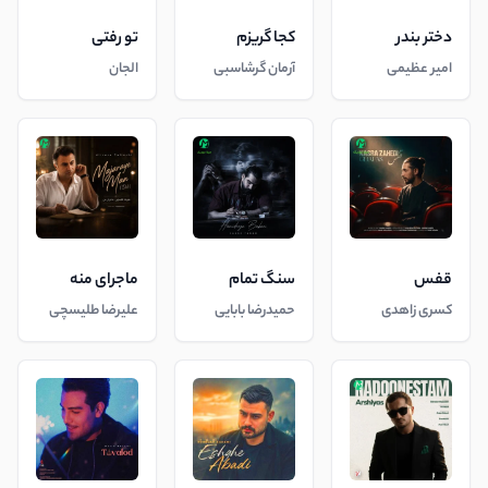
دختر بندر
کجا گریزم
تو رفتی
امیر عظیمی
آرمان گرشاسبی
الجان
قفس
سنگ تمام
ماجرای منه
کسری زاهدی
حمیدرضا بابایی
علیرضا طلیسچی