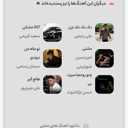
دیگران این آهنگ‌ها را نیز پسندیده‌اند 🔥
نک نک نک نزن
207 مشکی
علی رحیمی
سعید کریمی
مشتی
تو ماله من
امیرحسین
نبودی
سبحان رستمی
شهرایینی
چنو روحم اسیرت
طالع گیر
بی
علی عزیزپور
حسن ترکاشوند
دانلود آهنگ های محلی