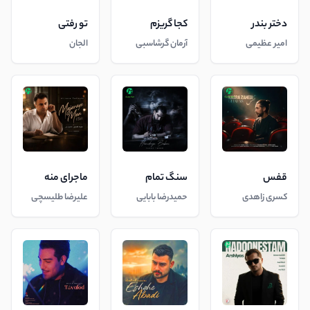
دختر بندر
کجا گریزم
تو رفتی
امیر عظیمی
آرمان گرشاسبی
الجان
قفس
سنگ تمام
ماجرای منه
کسری زاهدی
حمیدرضا بابایی
علیرضا طلیسچی