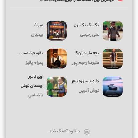
نک نک نک نزن
میراث
علی رحیمی
بیخیال
بچه مازندران 5
تقویم شمسی
علیرضا رحیم پور
پدرام پالیز
اوی نامبر
داره میسوزه تنم
اوسمان توش
نوش آفرین
ناشناس
دانلود آهنگ شاد