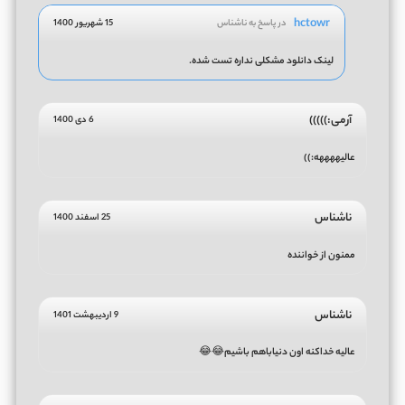
hctowr
در پاسخ به ناشناس
15 شهریور 1400
لینک دانلود مشکلی نداره تست شده.
آرمی:)))))
6 دی 1400
عالیههههه:))
ناشناس
25 اسفند 1400
ممنون از خواننده
ناشناس
9 اردیبهشت 1401
عالیه خداکنه اون دنیاباهم باشیم😂😂