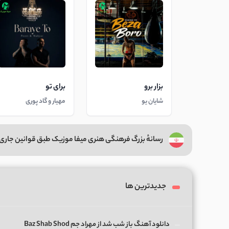
بزار برو
برای تو
شایان یو
مهیار و گاد پوری
رسانهٔ بزرگ فرهنگی هنری میفا موزیک طبق قوانین جاری 
جدیدترین ها
دانلود آهنگ باز شب شد از مهراد جم Baz Shab Shod