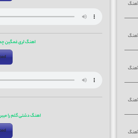
اهنگ لری غمگین چطو
oad
اهنگ دشتی گلم را میبر
oad