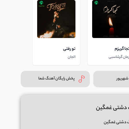
جا گریزم
تو رفتی
رمان گرشاسبی
الجان
شهریور
پخش رایگان آهنگ شما
گ دشتی غمگین
گ دشتی غمگین