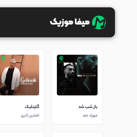
باز شب شد
گلینلیک
مهراد جم
افشین آذری