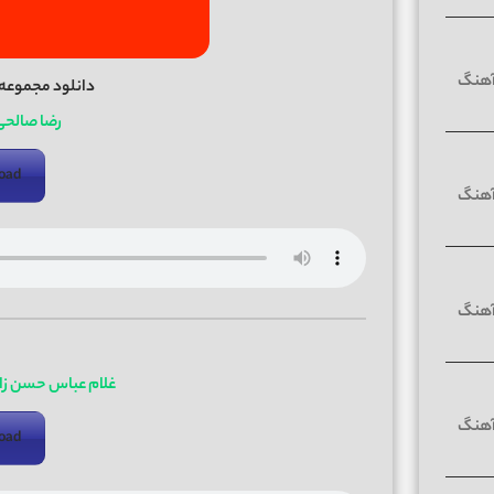
دانلود مجموعه
رضا صالحی
oad
غلام عباس حسن زا
oad