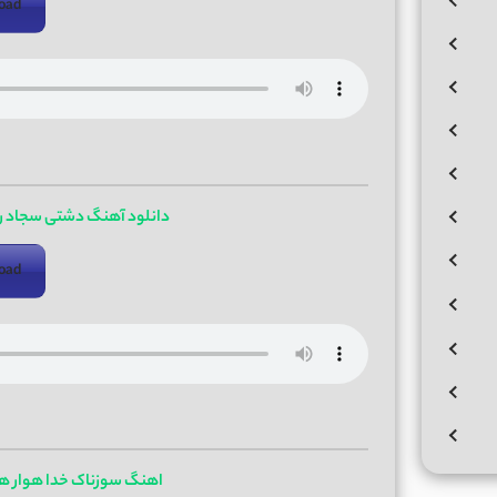
oad
دانلود آهنگ دشتی سجاد رز
oad
اهنگ سوزناک خدا هوار هو