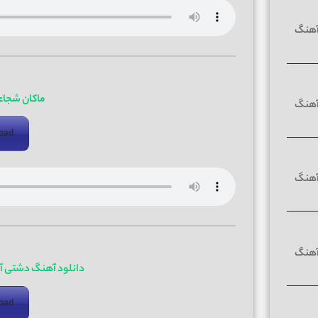
ماکان شجاع
oad
دانلود آهنگ دشتی آ
oad