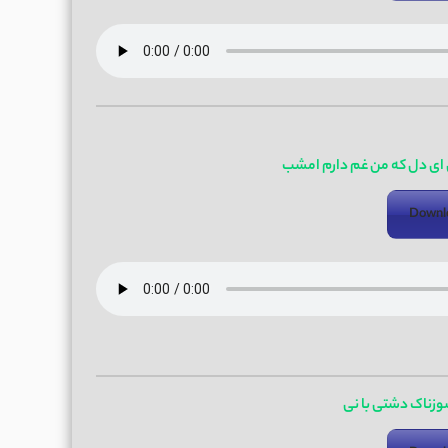
ای دل که من غم دارم امشب
Downl
وزناک دشتی با نی