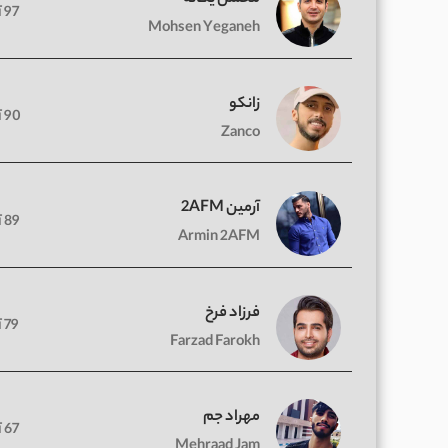
97 آهنگ
Mohsen Yeganeh
زانکو
90 آهنگ
Zanco
آرمین 2AFM
89 آهنگ
Armin 2AFM
فرزاد فرخ
79 آهنگ
Farzad Farokh
مهراد جم
67 آهنگ
Mehraad Jam