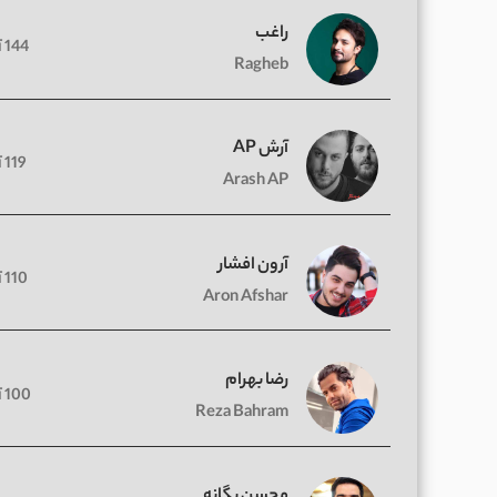
راغب
144 آهنگ
Ragheb
آرش AP
119 آهنگ
Arash AP
آرون افشار
110 آهنگ
Aron Afshar
رضا بهرام
100 آهنگ
Reza Bahram
محسن یگانه