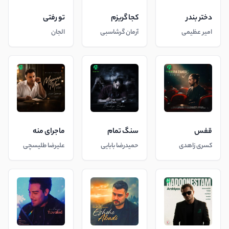
دختر بندر
کجا گریزم
تو رفتی
امیر عظیمی
آرمان گرشاسبی
الجان
قفس
سنگ تمام
ماجرای منه
کسری زاهدی
حمیدرضا بابایی
علیرضا طلیسچی