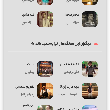
فرزاد فرخ
فرزاد فرخ
دختر صحرا
قله عشق
فرزاد فرخ
فرزاد فرخ
دیگران این آهنگ‌ها را نیز پسندیده‌اند 🔥
نک نک نک نزن
میراث
علی رحیمی
بیخیال
بچه مازندران 5
تقویم شمسی
علیرضا رحیم پور
پدرام پالیز
اوی نامبر
داره میسوزه تنم