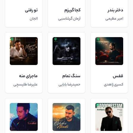
دختر بندر
کجا گریزم
تو رفتی
امیر عظیمی
آرمان گرشاسبی
الجان
قفس
سنگ تمام
ماجرای منه
کسری زاهدی
حمیدرضا بابایی
علیرضا طلیسچی