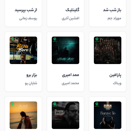
باز شب شد
گلینلیک
از شب بپرسید
مهراد جم
افشین آذری
یوسف زمانی
پارافین
ممد امیری
بزار برو
ویناک
محمد امیری
شایان یو