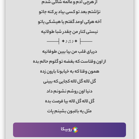
از هرچی آدم و عالمه شاکی شدم
نزاشتم بعد تو کسی بیاد پر کنه جاتو
آخه هرکی اومد گفتم یا هیشکی یاتو
نیستی کنار من چقدر شبا طولانیه
───├ ✦♪♫♪✦ ┤───
دریای قلب من بیا ببین طوفانیه
از اون وقتاست که بغضه تو گلوم حالم بده
همون وقتا که به خیابونا بارون زده
گل لاله گل لاله کجایی که ببینی
دنیا اون روشم نشونم داد
گل لاله گل لاله بیا فرصت بده
مثل یه باغبون بشینم پات
روبیکا