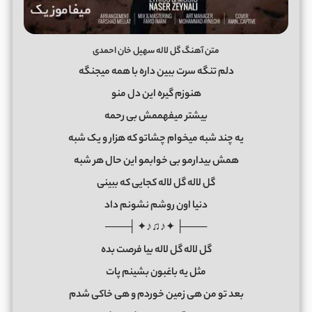
متن آهنگ گل لاله سهیل خان احمدی
دلم تنگه سرت ببین داره با همه میجنگه
هنوزم گیره این دل منو
بیشتر میفهممش بی رحمه
یه چند شبه میخوام چشاتو که هزار و یک شبه
همش بیدارمو بی خوابمو این حال هر شبه
گل لاله گل لاله کجایی که ببینی
دنیا اون روشم نشونم داد
───├ ✦♪♫♪✦ ┤───
گل لاله گل لاله بیا فرصت بده
مثل یه باغبون بشینم پات
بعد تو من هی زمین خوردم و هی خاکی شدم