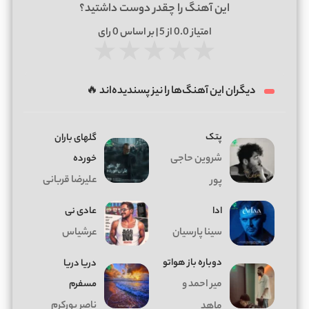
این آهنگ را چقدر دوست داشتید؟
امتیاز
0.0
از 5 | بر اساس
0
رای
★
★
★
★
★
دیگران این آهنگ‌ها را نیز پسندیده‌اند 🔥
پتک
گلهای باران
شروین حاجی
خورده
علیرضا قربانی
پور
ادا
عادی نی
سینا پارسیان
عرشیاس
دوباره باز هواتو
دریا دریا
میر احمد و
مسفرم
ناصر پورکرم
ماهد