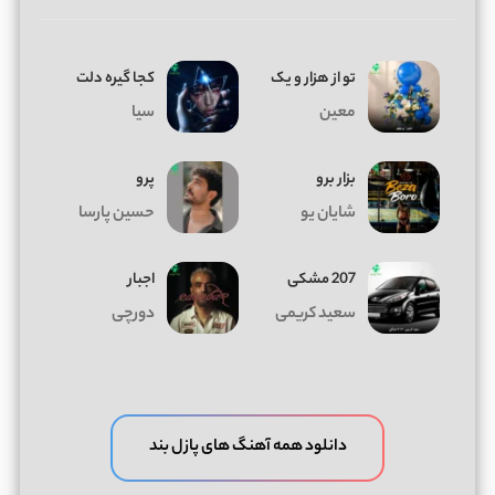
تو از هزار و یک
کجا گیره دلت
معین
سیا
بزار برو
پرو
شایان یو
حسین پارسا
207 مشکی
اجبار
سعید کریمی
دورچی
دانلود همه آهنگ های پازل بند