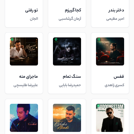
دختر بندر
کجا گریزم
تو رفتی
امیر عظیمی
آرمان گرشاسبی
الجان
قفس
سنگ تمام
ماجرای منه
کسری زاهدی
حمیدرضا بابایی
علیرضا طلیسچی