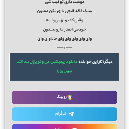
دوست داری تو غیب شی
سنگ کاغذ قیچی بازی نکن ممنون
وقتی که تو تهش واسه
خودمی انقدر ما رو نخندون
وای وای وای وای وای حالا وای وای
──♭──
دیگر آثار این خواننده
دانلود ریمیکس من و تو پازل بند (تند
بیس دار)
روبیکا
تلگرام