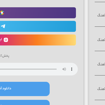
ای
پخش آن
دانلود آه