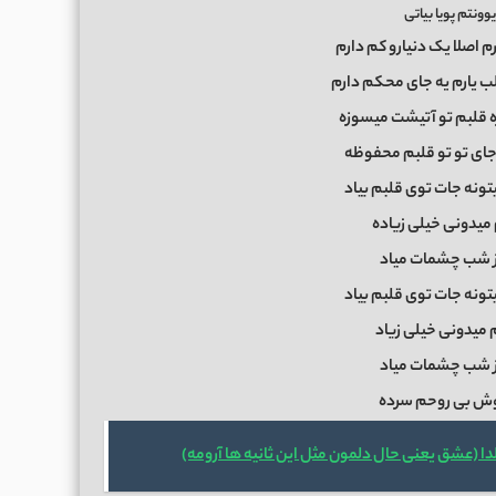
ونتم پویا بیاتی
م اصلا یک دنیارو کم دارم
 یارم یه جای محکم دارم
ه قلبم تو آتیشت میسوزه
 جای تو تو قلبم محفوظه
ونه جات توی قلبم بیاد
میدونی خیلی زیاده
از شب چشمات میاد
ونه جات توی قلبم بیاد
 میدونی خیلی زیاد
از شب چشمات میاد
غوش بی روحم سرده
لدا (عشق یعنی حال دلمون مثل این ثانیه ها آرومه)