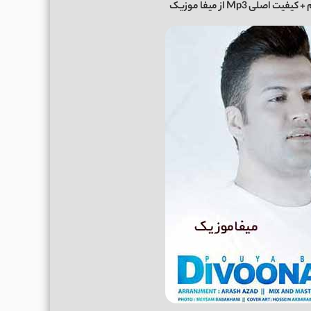
یت اصلی Mp3 از میفا موزیک