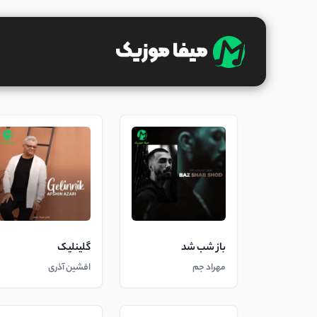
باز شب شد
گلینلیک
مهراد جم
افشین آذری