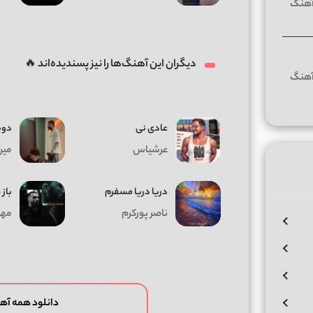
دیگران این آهنگ‌ها را نیز پسندیده‌اند 🔥
عادی نی
دوبا
عرشیاس
میر
دریا دریا مسفرم
باز
ناصر پورکرم
مهر
دانلود همه آهن