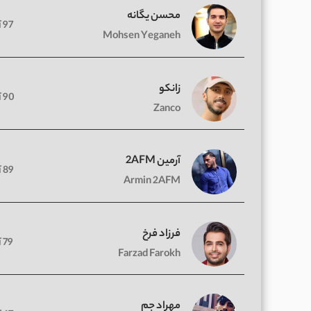
محسن یگانه
97 آهنگ
Mohsen Yeganeh
زانکو
90 آهنگ
Zanco
آرمین 2AFM
89 آهنگ
Armin 2AFM
فرزاد فرخ
79 آهنگ
Farzad Farokh
مهراد جم