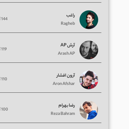
راغب
144 آهنگ
Ragheb
آرش AP
119 آهنگ
Arash AP
آرون افشار
110 آهنگ
Aron Afshar
رضا بهرام
100 آهنگ
Reza Bahram