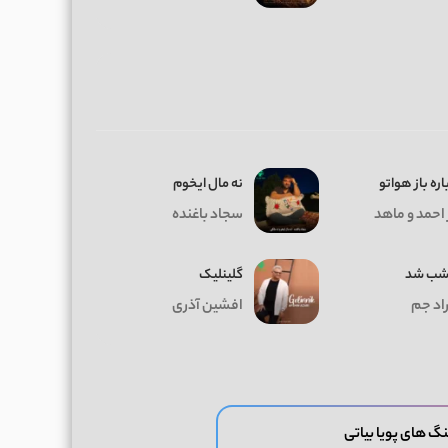
ره باز هواتو
ﻧﻪ ﻣﺎل اﻳﺨﻮم
 احمد و ماهد
سجاد باغنده
 شب شد
گلینلیک
اد جم
افشین آذری
گ های پویا بیاتی