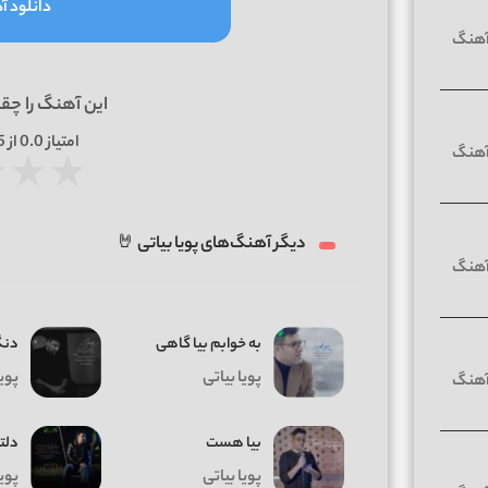
دانلود آه
این آهنگ را چق
امتیاز
0.0
از 5 | بر اساس
★
★
★
دیگر آهنگ‌های پویا بیاتی 🤘
به خوابم بیا گاهی
دنگ
پویا بیاتی
پویا
بیا هست
دلت
پویا بیاتی
پویا