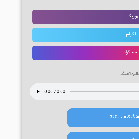
روبیکا
تلگرام
نستاگرام
لاین آهنگ
نگ کیفیت 320