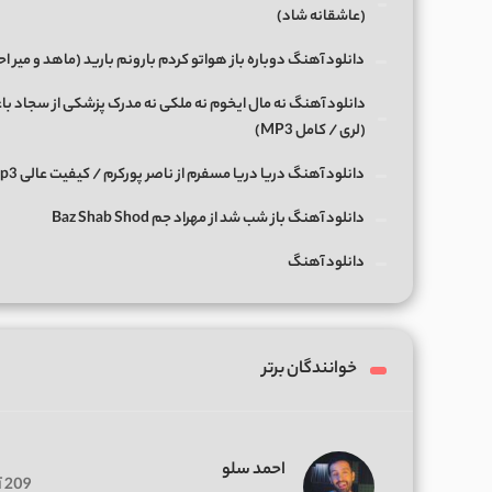
(عاشقانه شاد)
دانلود آهنگ دوباره باز هواتو کردم بارونم بارید (ماهد و میر ا
دانلود آهنگ ﻧﻪ ﻣﺎل اﻳﺨﻮم ﻧﻪ ﻣﻠﻜﻰ ﻧﻪ ﻣﺪرک ﭘﺰﺷﻜﻰ از سجاد با
(لری / کامل MP3)
دانلود آهنگ دریا دریا مسفرم از ناصر پورکرم / کیفیت عالی Mp3
دانلود آهنگ باز شب شد از مهراد جم Baz Shab Shod
دانلود آهنگ
خوانندگان برتر
احمد سلو
209 آهنگ