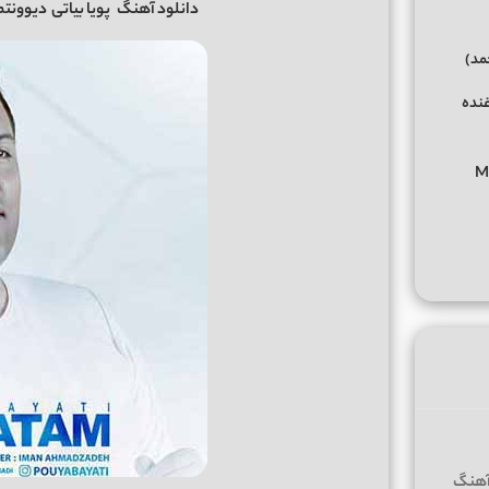
دانلود آهنگ
پویا بیاتی
دیوونتم + کیف
حمد)
غنده