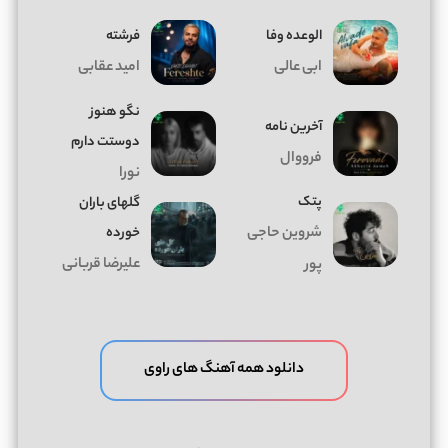
الوعده وفا
فرشته
ابی عالی
امید عقابی
نگو هنوز
آخرین نامه
دوستت دارم
فرووال
نورا
پتک
گلهای باران
شروین حاجی
خورده
علیرضا قربانی
پور
دانلود همه آهنگ های راوی