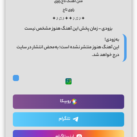
متن آهنگ تاج راوی
راوی تاج
✦♪♫♪✦✦♪♫♪✦
بزودی – زمان پخش این آهنگ هنوز مشخص نیست
به‌زودی!
این آهنگ هنوز منتشر نشده است؛ به‌محض انتشار در سایت
درج خواهد شد.
روبیکا
تلگرام
اینستاگرام