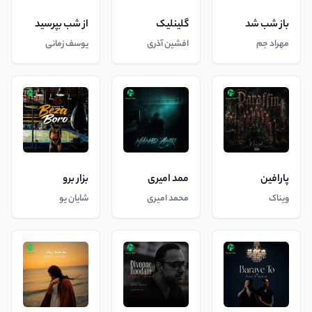
باز شب شد
گلینلیک
از شب بپرسید
مهراد جم
افشین آذری
یوسف زمانی
پارافین
ممد امیری
بزار برو
ویناک
محمد امیری
شایان یو