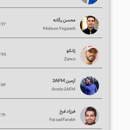
محسن یگانه
97 آهنگ
Mohsen Yeganeh
زانکو
90 آهنگ
Zanco
آرمین 2AFM
89 آهنگ
Armin 2AFM
فرزاد فرخ
79 آهنگ
Farzad Farokh