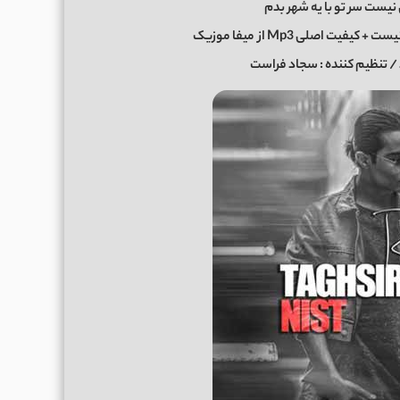
نیست سر تو با یه شهر بدم
ت + کیفیت اصلی Mp3 از
میفا موزیک
اد / تنظیم کننده : سجاد فراست