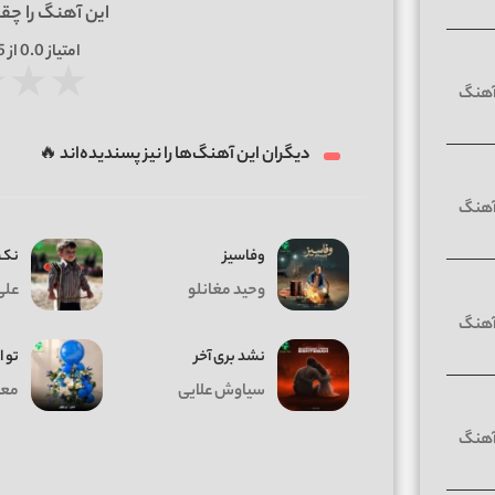
این آهنگ را چق
امتیاز
0.0
از 5 | بر اساس
★
★
★
دیگران این آهنگ‌ها را نیز پسندیده‌اند 🔥
وفاسیز
نک 
وحید مغانلو
علی
نشد بری آخر
تو ا
سیاوش علایی
معی