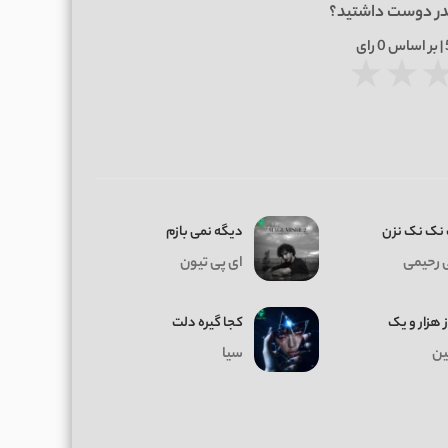
در دوست داشتید؟
0
رای
★
★
نک نک نزن
دیگه نمی بازم
 رحیمی
ای پی تیون
ز هزار و یک
کجا گیره دلت
ن
سیا