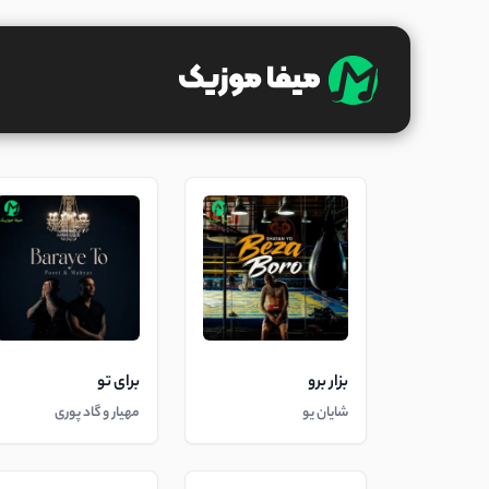
بزار برو
برای تو
شایان یو
مهیار و گاد پوری