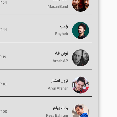
154 آهنگ
Macan Band
راغب
144 آهنگ
Ragheb
آرش AP
119 آهنگ
Arash AP
آرون افشار
110 آهنگ
Aron Afshar
رضا بهرام
100 آهنگ
Reza Bahram