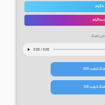
تلگرام
نستاگرام
لاین آهنگ
نگ کیفیت 320
نگ کیفیت 128