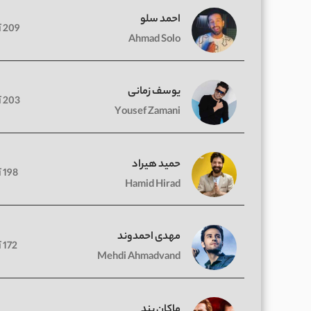
احمد سلو
209 آهنگ
Ahmad Solo
یوسف زمانی
203 آهنگ
Yousef Zamani
حمید هیراد
198 آهنگ
Hamid Hirad
مهدی احمدوند
172 آهنگ
Mehdi Ahmadvand
ماکان بند