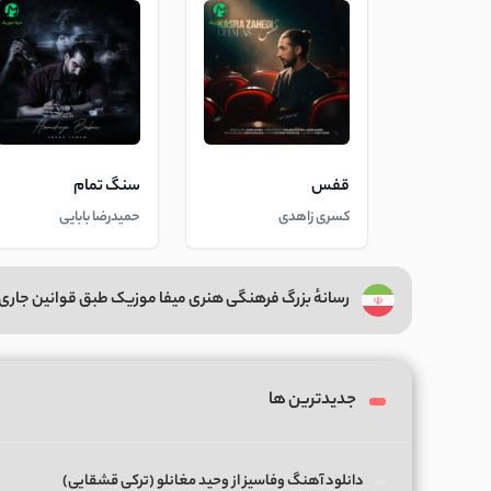
قفس
سنگ تمام
کسری زاهدی
حمیدرضا بابایی
رسانهٔ بزرگ فرهنگی هنری میفا موزیک طبق قوانین جاری 
جدیدترین ها
دانلود آهنگ وفاسیز از وحید مغانلو (ترکی قشقایی)