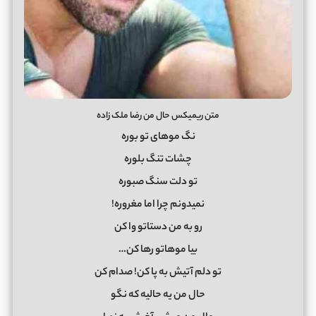
متن ریمیکس حال من رضا ملک زاده
نگ موهای تو بوره
چشات تنگ بلوره
تو دلت سنگ صبوره
نمیدونم چرا اما مغروره!
رو به من دستاتو وا کن
بیا موهاتو رها کن…
تو دلم آتیش به پا کن! صدام کن
حال من یه حالیه که نگو