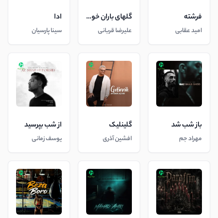
فرشته
گلهای باران خورده
ادا
امید عقابی
علیرضا قربانی
سینا پارسیان
باز شب شد
گلینلیک
از شب بپرسید
مهراد جم
افشین آذری
یوسف زمانی