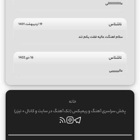
عااااااااااااالی
ناشناس
19 اردیبهشت 1401
سلام اهنگت عالیه فقت یکم تند
ناشناس
16 دی 1402
عالییییییی
خانه
پخش سراسری آهنگ و ریمیکس (تک آهنگ در سایت و کانال + تیزر)