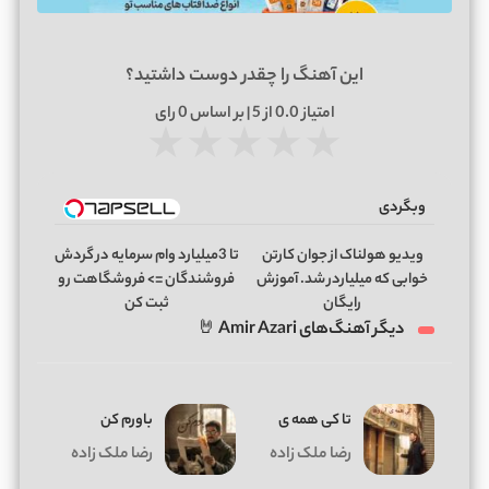
این آهنگ را چقدر دوست داشتید؟
امتیاز
0.0
از 5 | بر اساس
0
رای
★
★
★
★
★
وبگردی
ویدیو هولناک از جوان کارتن
تا 3میلیارد وام سرمایه در گردش
خوابی که میلیاردر شد. آموزش
فروشندگان => فروشگاهت رو
رایگان
ثبت کن
دیگر آهنگ‌های Amir Azari 🤘
تا کی همه ی
باورم کن
رضا ملک زاده
رضا ملک زاده