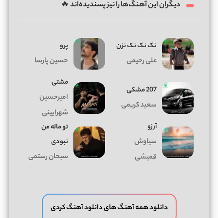
دیگران این آهنگ‌ها را نیز پسندیده‌اند 🔥
نک نک نک نزن
پرو
علی رحیمی
حسین پارسا
مشتی
207 مشکی
امیرحسین
سعید کریمی
شهرایینی
آرزو
تو ماله من
سیاوش
نبودی
سبحان رستمی
قمیشی
دانلود همه آهنگ های دانلود آهنگ کردی