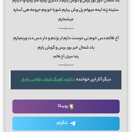
باد شمال خور بور برس و گوش یارم د دکتری بیتره سر بیاره وا دیارم
ستینه زِنه ایمه میهام پل وش بیارم شویا خو وم حرومه هی آساره
میشمارم
──♭──
آخ ظالم دس خوم نی دوست دارم ار بزننم و دار دس دت ورنمیارم
باد شمال خبر بور برس و گوش یارم
رضا میران آخ ظالم
──♭──
دیگر آثار این خواننده
دانلود آهنگ شهاب فالجی رفیق
روبیکا
تلگرام