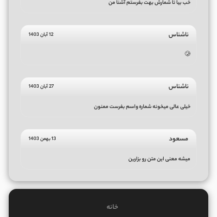
خب بیا تا شمارش بهت بفرستم آشنا من
ناشناس
12 آبان 1403
🥲
ناشناس
27 آبان 1403
خیلی عالی میخونه شماره واسم بفرست ممنون
مسعود
13 بهمن 1403
میشه معنی این متن رو بزارین
خانه