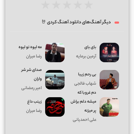
★
★
★
★
★
دیگر آهنگ‌های دانلود آهنگ کردی 🤘
بای بای
مه لیوه تو لیوه
آرمین برمایه
رضا میران
صدای شر شر
بی رحم زیبا
واران
شهاب فالجی
امیر رمضانی
دم غروبا که
میشه دلم براش
زینب داغ
پر میزنه
رضا میران
علی احمدیانی