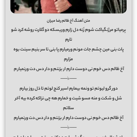
متن آهنگ آخ ظالم رضا میران
بِرمیاتو مرژنگیاکت شوم زَنه دل زارم وریسکه دو گلارت روشه کرد شو
تارم
پات بنی مین چشم جات مونم ورمیارم پا بنی تا سر بنیم سینت بوه
مزارم
آخ ظالم دس خوم نی دوست دارم ار بزننم و دار دس دت ورنمیار
م
──♭──
دور گرو لیوتم تو ونمه بیمارم اسیر کنج لوتم تا ذل روز بیارم
شل و شکت و منه مسو شیت و خمارم هه چی نزاکه کرده بیه آخر
سلاتم
آخ ظالم دس خوم نی دوست دارم ار بزننم و دار دس دت ورنمیارم
──♭──