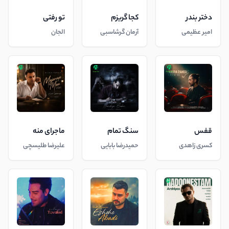
دختر بندر
کجا گریزم
تو رفتی
امیر عظیمی
آرمان گرشاسبی
الجان
قفس
سنگ تمام
ماجرای منه
کسری زاهدی
حمیدرضا بابایی
علیرضا طلیسچی