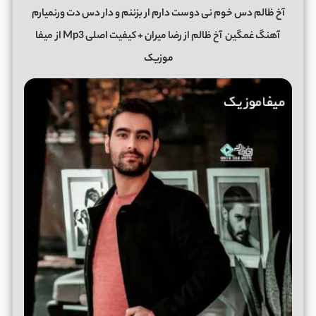
آخ ظالم دس خوم نی دوست دارم ار بزننم و دار دس دت ورنمیارم
آهنگ غمگین
آخ ظالم
از
رضا میران
+ کیفیت اصلی Mp3 از
میفا
موزیک