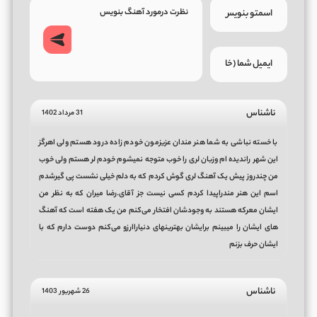
ناشناس
31 مرداد 1402
با خسته نباشی به شما هنر مندان عزیزمون خودم زاده درود هستم ولی اهرگز
این شهر راندیده ام وزبان لری را خوب متوجه نمیشوم خودم لر هستم ولی خوب
من چندروز پیش یک آهنگ لری گوش کردم که به دلم خیلی نشست ‌پی گیرشدم
اسم این هنر مندراپیدا کردم کسی نیست جز آقای.رضا میران که به نظر من
ایشان معرکه هستند به وجودشان افتخار می‌کنم ‌من یک هفته است که آهنگ
های ایشان را میبینم برایشان بهترینهای دنیاراارزو می‌کنم دوست دارم که با
ایشان حرف بزنم
ناشناس
26 شهریور 1403