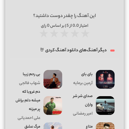
این آهنگ را چقدر دوست داشتید؟
امتیاز
0.0
از 5 | بر اساس
0
رای
★
★
★
★
★
دیگر آهنگ‌های دانلود آهنگ کردی 🤘
بای بای
بی رحم زیبا
آرمین برمایه
شهاب فالجی
دم غروبا که
صدای شر شر
میشه دلم براش
واران
پر میزنه
امیر رمضانی
علی احمدیانی
متاع
مرگ عشق