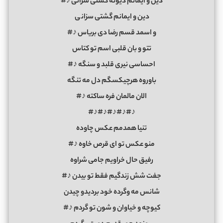
دین و ایمانم دیوته گشتی سزانی ♪#
دین و ایمانم گشتی سزان
ی
و اسمد قسم رضا دی بریاس ♪#
تتو و بان قلبی اسم تو کتاس
احساسی نیری قلبد و سنگه ♪#
باوروه هرچیکسگم دل مه تنگه
الان مالمان فره ساکته ♪#
♪#♪#♪#♪#♪#
تنیا همدمم عکس چاوده
منو عکس تو ای قرص خاوه ♪#
رفیق حال خراویم جامی شراوه
جفت شش زندگیم فقط تو بیدن ♪#
شانس مه وگرده خود بردیدو چیدن
کیوچه و خیاوان و شون تو گردم ♪#