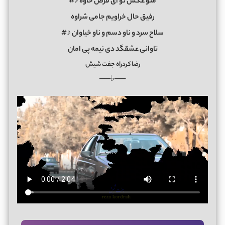
منو عکس تو ای قرص خاوه ♪#
رفیق حال خراویم جامی شراوه
سلاح سرد و ناو دسم و ناو خیاوان ♪#
تاوانی عشقگد دی نیمه پی امان
رضا کردراه جفت شیش
──♭──