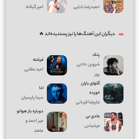
حمیدرضا بابایی
امیر گیلانه
دیگران این آهنگ‌ها را نیز پسندیده‌اند 🔥
پتک
فرشته
شروین حاجی
امید عقابی
پور
گلهای باران
ادا
خورده
سینا پارسیان
علیرضا قربانی
دوباره باز هواتو
عادی نی
میر احمد و
عرشیاس
ماهد