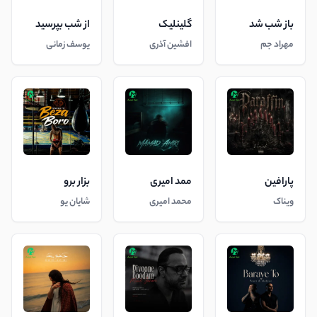
باز شب شد
گلینلیک
از شب بپرسید
مهراد جم
افشین آذری
یوسف زمانی
پارافین
ممد امیری
بزار برو
ویناک
محمد امیری
شایان یو