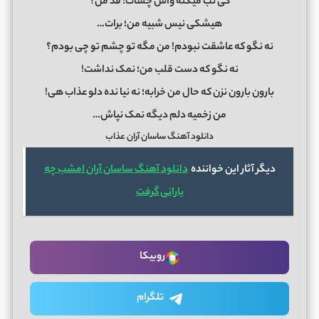
کی تب میکنه واس چشات؛ قد من؟
هیشکی نیس شبیه من؛ برات…
نه نگو که عاشقت نبودم! من مگه تو چشم تو چی بودم؟
نه نگو که دست قلب من؛ نمک نداشت!
بارون بارون نزن که حال من خرابه؛ نه نیا نده دلو عذاب هی!
من زخمیه دلم دیگه نمک نپاش…
دانلود آهنگ ساسان آران عذاب
دیگر آثار این خواننده
دانلود آهنگ ساسان آران امشب چه
بارانی گرفت
روبیکا
تلگرام