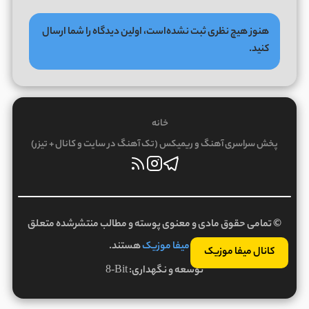
هنوز هیچ نظری ثبت نشده‌است، اولین دیدگاه را شما ارسال
کنید.
خانه
پخش سراسری آهنگ و ریمیکس (تک آهنگ در سایت و کانال + تیزر)
© تمامی حقوق مادی و معنوی پوسته و مطالب منتشرشده متعلق
به
میفا موزیک
هستند.
کانال میفا موزیک
توسعه و نگهداری:
8-Bit