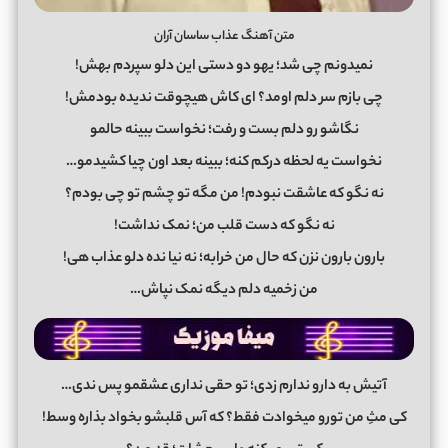
متن آهنگ عذاب ساسان آران
نمیدونم چی شد؛ یهو دو دستی این دلو سپردم بهش!
چی بازم سر دلم اومد؟ ای کاش هیچوقت ندیده بودمش!
نگاشو رو دلم بست و رفت؛ نخواست ببینه حالمو
نخواست یه لحظه درکم کنه؛ ببینه بعد اون چیا کشیدمو…
نه نگو که عاشقت نبودم! من مگه تو چشم تو چی بودم؟
نه نگو که دست قلب من؛ نمک نداشت!
بارون بارون نزن که حال من خرابه؛ نه نیا نده دلو عذاب هی!
من زخمیه دلم دیگه نمک نپاش…
آتیش به دارو ندارم زدی؛ تو حقی نداری عشقمو پس ندی…
کی مثِ من تورو میخوادت فقط؟ که آس قلبشو بخواد بذاره وسط!