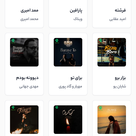
فرشته
پارافین
ممد امیری
امید عقابی
ویناک
محمد امیری
بزار برو
برای تو
دیوونه بودم
شایان یو
مهیار و گاد پوری
مهدی جهانی