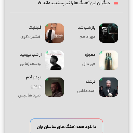
دیگران این آهنگ‌ها را نیز پسندیده‌اند 🔥
باز شب شد
گلینلیک
مهراد جم
افشین آذری
معجزه
از شب بپرسید
جی دال
یوسف زمانی
دیدم آدم
فرشته
موندن
امید عقابی
حمید هامیس
دانلود همه آهنگ های ساسان آران