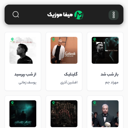
باز شب شد
گلینلیک
از شب بپرسید
مهراد جم
افشین آذری
یوسف زمانی