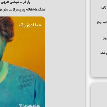
باز خراب میکنی هرچی م
(لری
آهنگ عاشقانه
پیر پسر
از
ساسان آر
ه دو از
رین
گهای شاد