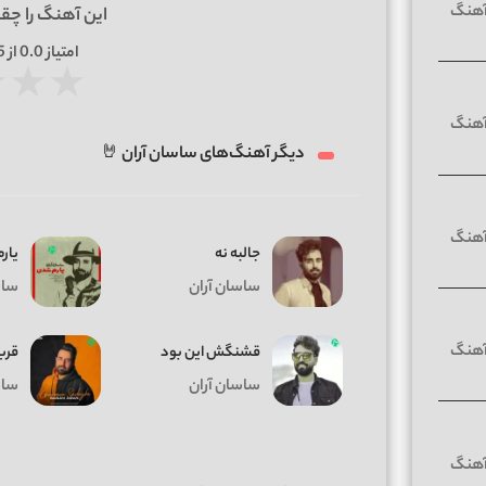
این آهنگ را چق
امتیاز
0.0
از 5 | بر اساس
★
★
★
دیگر آهنگ‌های ساسان آران 🤘
جالبه نه
یار
ساسان آران
ساس
قشنگش این بود
قرب
ساسان آران
ساس