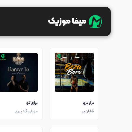
بزار برو
برای تو
شایان یو
مهیار و گاد پوری