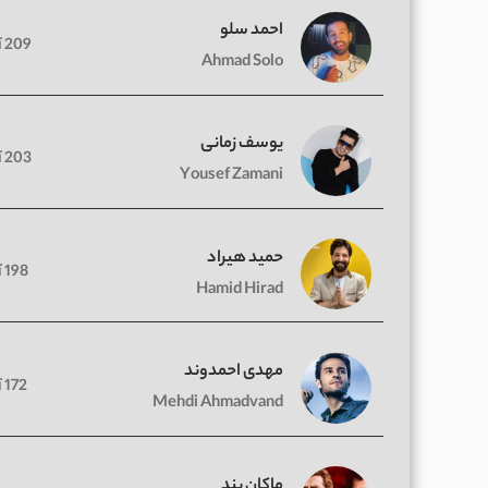
احمد سلو
209 آهنگ
Ahmad Solo
یوسف زمانی
203 آهنگ
Yousef Zamani
حمید هیراد
198 آهنگ
Hamid Hirad
مهدی احمدوند
172 آهنگ
Mehdi Ahmadvand
ماکان بند