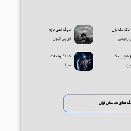
نک نک نزن
دیگه نمی بازم
 رحیمی
ای پی تیون
ز هزار و یک
کجا گیره دلت
ن
سیا
گ های ساسان آران