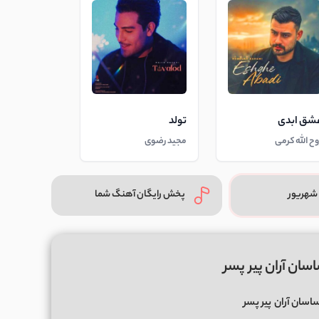
شق ابدی
تولد
وح الله کرمی
مجید رضوی
شهریور
پخش رایگان آهنگ شما
سان آران پیر پسر
اسان آران
پیر پسر