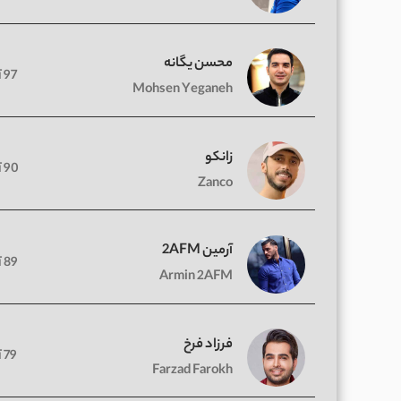
محسن یگانه
97 آهنگ
Mohsen Yeganeh
زانکو
90 آهنگ
Zanco
آرمین 2AFM
89 آهنگ
Armin 2AFM
فرزاد فرخ
79 آهنگ
Farzad Farokh