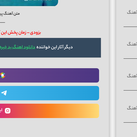
متن آهنگ پیر
──
بزودی – زمان پخش ای
دیگر آثار این خواننده
دانلود اهنگ بد خیر
ای