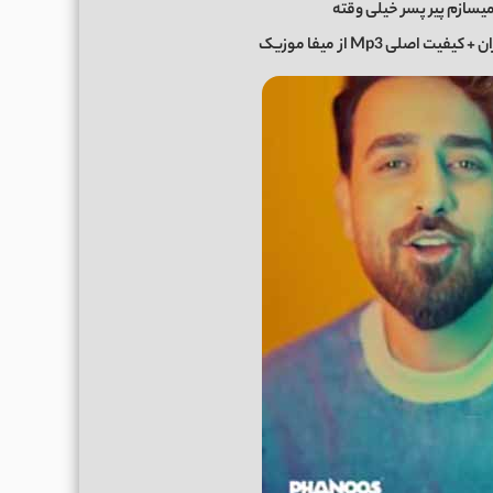
یسازم پیر پسر خیلی وقته
ان
+ کیفیت اصلی Mp3 از
میفا موزیک