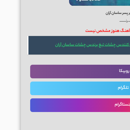
 پسر ساسان آران
──♭
ن آهنگ هنوز مشخص نیست
ه کنندس چشات تیغ برندس چشات ساسان آران
روبیکا
تلگرام
نستاگرام