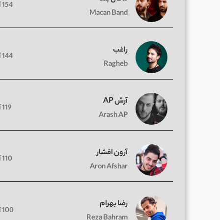
154 آهنگ
Macan Band
راغب
144 آهنگ
Ragheb
آرش AP
119 آهنگ
Arash AP
آرون افشار
110 آهنگ
Aron Afshar
رضا بهرام
100 آهنگ
Reza Bahram