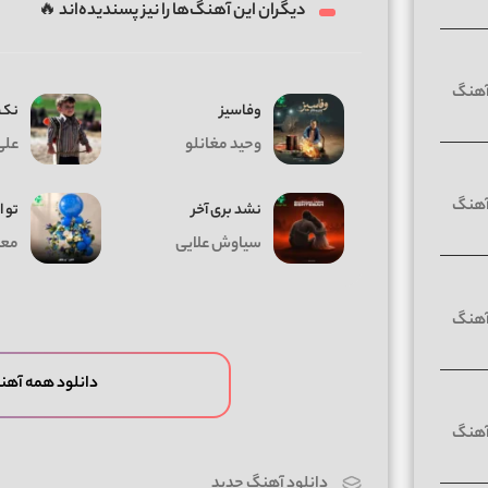
دیگران این آهنگ‌ها را نیز پسندیده‌اند 🔥
وفاسیز
نک 
وحید مغانلو
علی
نشد بری آخر
تو ا
سیاوش علایی
معی
دانلود همه آهن
دانلود آهنگ جدید