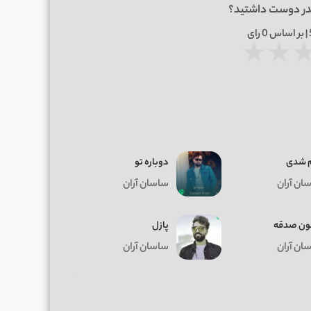
در دوست داشتید؟
0
رای
★
★
م شدی
دوباره تو
ان آران
ساسان آران
ون صدقه
پازل
ان آران
ساسان آران