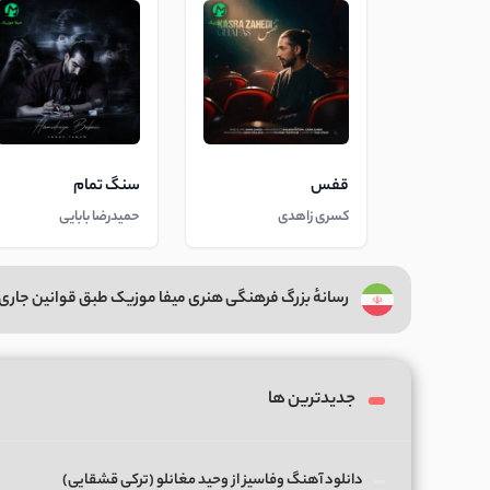
قفس
سنگ تمام
کسری زاهدی
حمیدرضا بابایی
رسانهٔ بزرگ فرهنگی هنری میفا موزیک طبق قوانین جاری 
جدیدترین ها
دانلود آهنگ وفاسیز از وحید مغانلو (ترکی قشقایی)