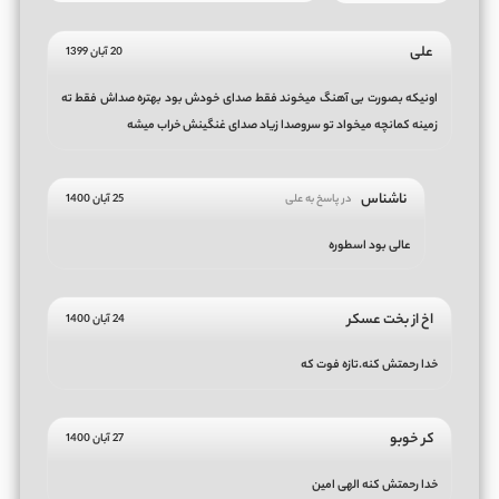
علی
20 آبان 1399
اونیکه بصورت بی آهنگ میخوند فقط صدای خودش بود بهتره صداش فقط ته
زمینه کمانچه میخواد تو سروصدا زیاد صدای غنگینش خراب میشه
ناشناس
در پاسخ به علی
25 آبان 1400
عالی بود اسطوره
اخ از بخت عسکر
24 آبان 1400
خدا رحمتش کنه.تازه فوت که
کر خوبو
27 آبان 1400
خدا رحمتش کنه الهی امین