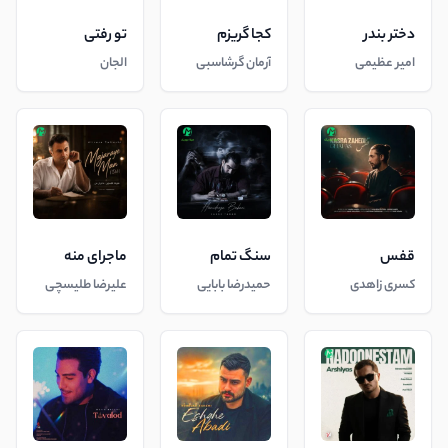
دختر بندر
کجا گریزم
تو رفتی
امیر عظیمی
آرمان گرشاسبی
الجان
قفس
سنگ تمام
ماجرای منه
کسری زاهدی
حمیدرضا بابایی
علیرضا طلیسچی