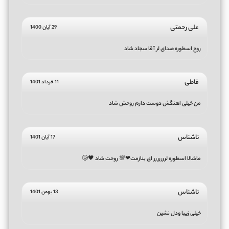
علی رحمتی
29 آبان 1400
روح اسطوره صدای لر آقا سجاد شاد
فاطی
11 خرداد 1401
من خیلی اهنگش دوست دارم روحش شاد
ناشناس
17 آبان 1401
ماشالا اسطوره لررررررر ای بنازمت❤💯 روحت شاد 🖤🥲
ناشناس
13 بهمن 1401
خیلی زیبا ودل نشین