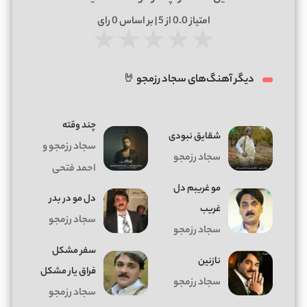
امتیاز
0.0
از 5 | بر اساس
0
رای
★
★
★
★
★
دیگر آهنگ‌های سجاد رزمجو 🤘
چند وقته
ﺷﻘﺎﻳﻖ ﻧﺒﻮدی
سجاد رزمجو و
سجاد رزمجو
احمد فتحی
مو غریبم دل
دل مو در بدر
غریب
سجاد رزمجو
سجاد رزمجو
سفر مشکل
نازنین
فراق یار مشکل
سجاد رزمجو
سجاد رزمجو