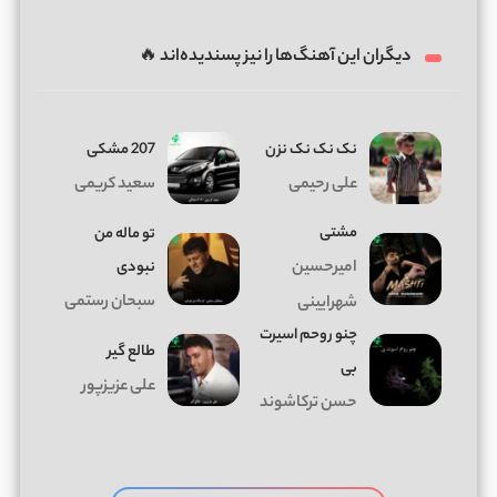
دیگران این آهنگ‌ها را نیز پسندیده‌اند 🔥
نک نک نک نزن
207 مشکی
علی رحیمی
سعید کریمی
مشتی
تو ماله من
امیرحسین
نبودی
سبحان رستمی
شهرایینی
چنو روحم اسیرت
طالع گیر
بی
علی عزیزپور
حسن ترکاشوند