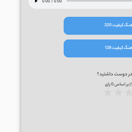
نگ کیفیت 320
نگ کیفیت 128
در دوست داشتید؟
0
رای
★
★