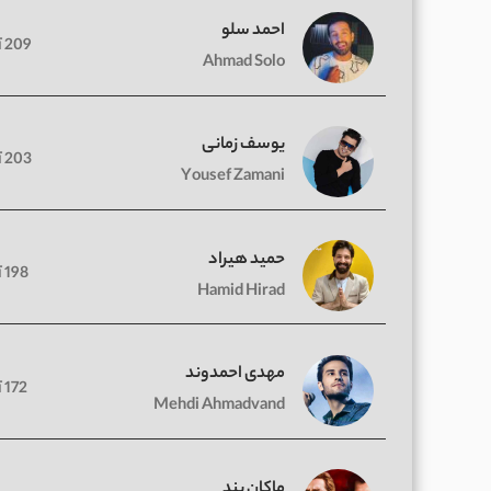
احمد سلو
209 آهنگ
Ahmad Solo
یوسف زمانی
203 آهنگ
Yousef Zamani
حمید هیراد
198 آهنگ
Hamid Hirad
مهدی احمدوند
172 آهنگ
Mehdi Ahmadvand
ماکان بند