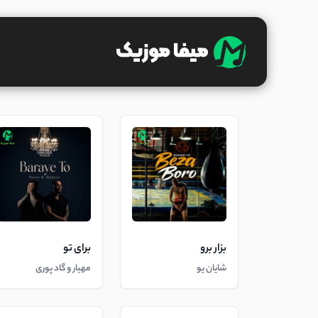
بزار برو
برای تو
شایان یو
مهیار و گاد پوری