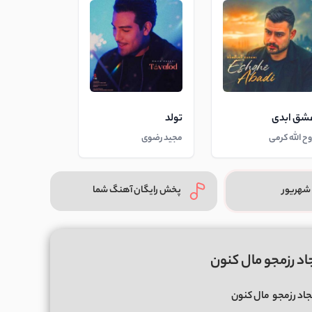
شق ابدی
تولد
وح الله کرمی
مجید رضوی
شهریور
پخش رایگان آهنگ شما
د رزمجو مال کنون
اد رزمجو
مال کنون