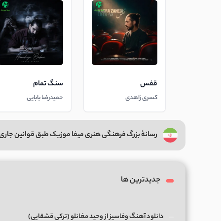
قفس
سنگ تمام
کسری زاهدی
حمیدرضا بابایی
رسانهٔ بزرگ فرهنگی هنری میفا موزیک طبق قوانین جاری 
جدیدترین ها
دانلود آهنگ وفاسیز از وحید مغانلو (ترکی قشقایی)