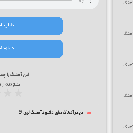
دانلود آه
دانلود آه
این آهنگ را چق
امتیاز
0.0
از 5 | بر اساس
★
★
★
دیگر آهنگ‌های دانلود آهنگ لری 🤘