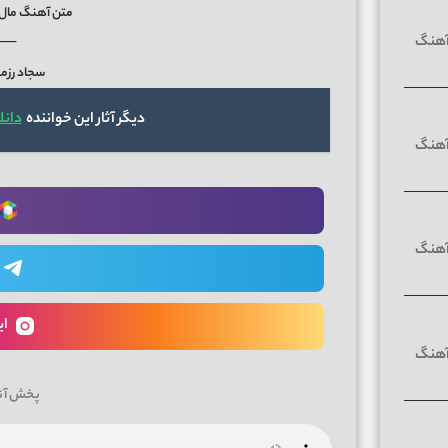
متن آهنگ مال 
──
سجاد رزم
دیگر آثار این خواننده
دانل
ای
پخش آن