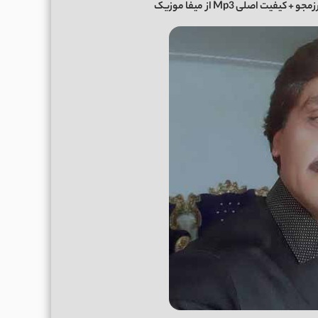
و + کیفیت اصلی Mp3 از
میفا موزیک