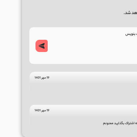
هد شد.
19 مهر 1401
19 مهر 1401
 اشتراک بگذارید ممنونم