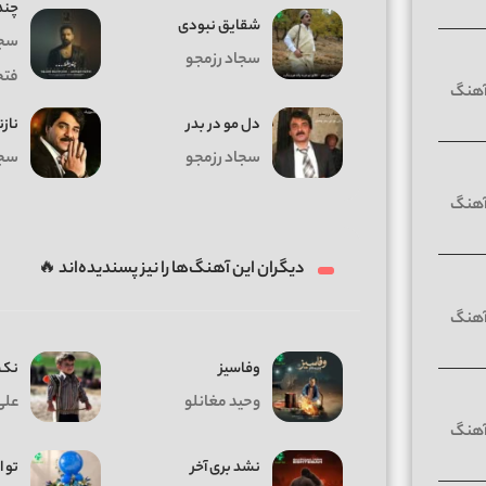
چند
ﺷﻘﺎﻳﻖ ﻧﺒﻮدی
سجا
سجاد رزمجو
فتح
دل مو در بدر
نازن
سجاد رزمجو
سجا
دیگران این آهنگ‌ها را نیز پسندیده‌اند 🔥
وفاسیز
نک 
وحید مغانلو
علی
نشد بری آخر
تو ا