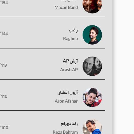
154 آهنگ
Macan Band
راغب
144 آهنگ
Ragheb
آرش AP
119 آهنگ
Arash AP
آرون افشار
110 آهنگ
Aron Afshar
رضا بهرام
100 آهنگ
Reza Bahram