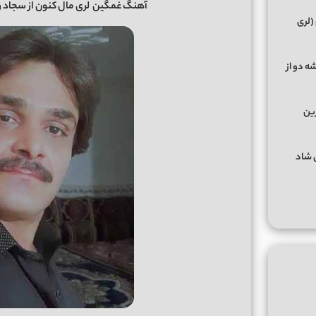
آهنگ غمگین
لری مال کنون از سجاد رزمج
(لری
ه دو از
رین
گهای شاد