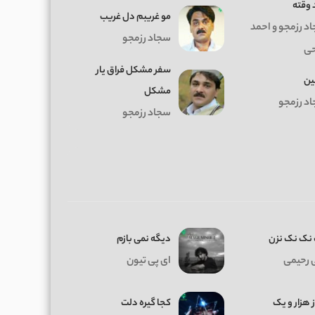
 وقته
مو غریبم دل غریب
د رزمجو و احمد
سجاد رزمجو
ی
سفر مشکل فراق یار
ین
مشکل
د رزمجو
سجاد رزمجو
نک نک نزن
دیگه نمی بازم
 رحیمی
ای پی تیون
ز هزار و یک
کجا گیره دلت