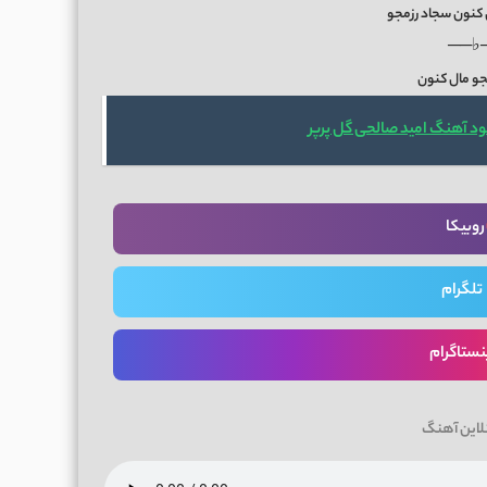
کنون سجاد رزمجو
──♭
جو مال کنون
ود آهنگ امید صالحی گل پرپر
روبیکا
تلگرام
نستاگرام
لاین آهنگ