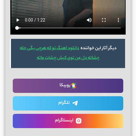
دیگر آثار این خواننده
دانلود اهنگ تو که هرچی بگی حله
چشاته دل من توی کیش چشات ماته
روبیکا
تلگرام
اینستاگرام