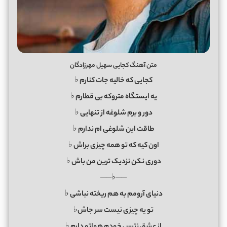
متن آهنگ کجایی سهیل مهرزادگان
کجایی که خالیه جات کنارم ♭
یه ایستگاه متروکه بی قطارم ♭
دور و برم شلوغه از تنهایی ♭
طاقت این شلوغی ام ندارم ♭
اون کیه که تو همه چیزی براش ♭
دوری نکن نزدیک ترین من باش ♭
──♭──
دنیای آرومم به هم ریخته نباشی ♭
تو یه چیزی نیست سر جاش♭
از عشق نترس خودم هواتو دارم ♭