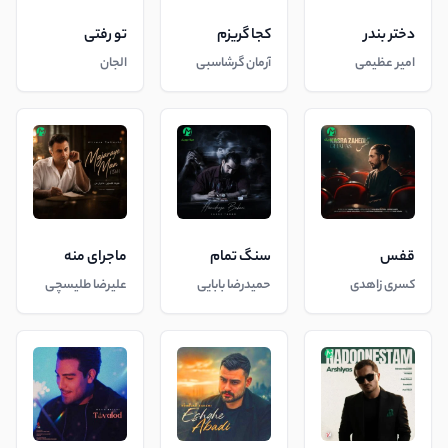
دختر بندر
کجا گریزم
تو رفتی
امیر عظیمی
آرمان گرشاسبی
الجان
قفس
سنگ تمام
ماجرای منه
کسری زاهدی
حمیدرضا بابایی
علیرضا طلیسچی