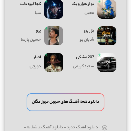
تو از هزار و یک
کجا گیره دلت
معین
سیا
بزار برو
پرو
شایان یو
حسین پارسا
207 مشکی
اجبار
سعید کریمی
دورچی
دانلود همه آهنگ های سهیل مهرزادگان
دانلود آهنگ جدید
-
دانلود آهنگ عاشقانه
-