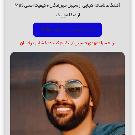
آهنگ عاشقانه
کجایی
از
سهیل مهرزادگان
+ کیفیت اصلی Mp3
از
میفا موزیک
کلیپ تصویری کجایی سهیل مهرزادگان
ترانه سرا : مهدی حسینی / تنظیم کننده : خشایار درخشان