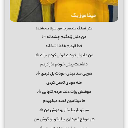
متن آهنگ منحصر به فرد سینا درخشنده
من دلیل زندگیم چشماته ♭♪
خط قرمزم فقط اشکاته
من دلتو از خودت قرض کردم برات ♭♪
داشتنت پیش خودم نذر کردم
هرچی سد دیدی خودت پل کردی ♭♪
منه مودی تحمل کردی
عوضش برات دلت مردم تنهایی ♭♪
جا دوتامون غصه میخوردم
سر تو باز بیا بذار رو دوش من ♭♪
هر موقع غم داری بیا بگو تو گوش من