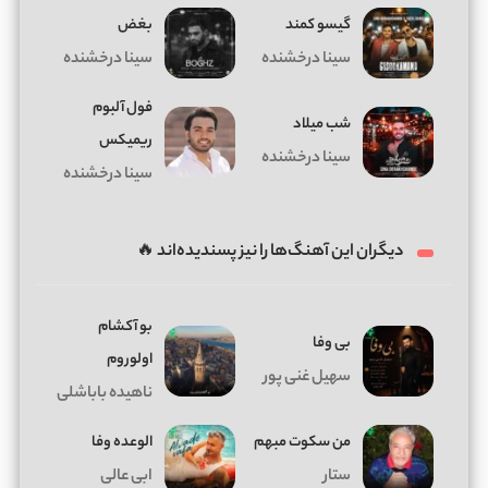
گیسو کمند
بغض
سینا درخشنده
سینا درخشنده
فول آلبوم
شب میلاد
ریمیکس
سینا درخشنده
سینا درخشنده
دیگران این آهنگ‌ها را نیز پسندیده‌اند 🔥
بو آکشام
بی وفا
اولوروم
سهیل غنی پور
ناهیده باباشلی
من سکوت مبهم
الوعده وفا
ستار
ابی عالی