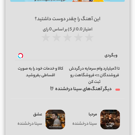
این آهنگ را چقدر دوست داشتید؟
امتیاز
0.0
از 5 | بر اساس
0
رای
★
★
★
★
★
وبگردی
تا 3میلیارد وام سرمایه در گردش
کالا و خدمات خود را به صورت
فروشندگان => فروشگاهت رو
اقساطی بفروشید
ثبت کن
دیگر آهنگ‌های سینا درخشنده 🤘
مرحبا
عشق
سینا درخشنده
سینا درخشنده