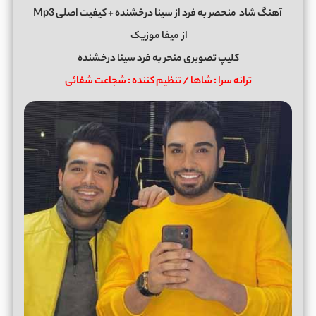
آهنگ شاد
منحصر به فرد
از
سینا درخشنده
+ کیفیت اصلی Mp3
از
میفا موزیک
کلیپ تصویری منحر به فرد سینا درخشنده
ترانه سرا : شاها / تنظیم کننده : شجاعت شفائی