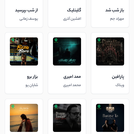
باز شب شد
گلینلیک
از شب بپرسید
مهراد جم
افشین آذری
یوسف زمانی
پارافین
ممد امیری
بزار برو
ویناک
محمد امیری
شایان یو