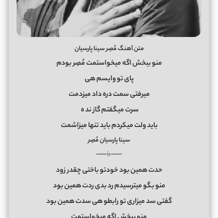
متن آهنگ مُصِر سینا پارسیان
منو ببخش اگه میخواستمت مُصِر بودم
پای تو وایسم هی
میرفتی سمت دره داد میزدمت
سرت میگفتم گاز ند
ه
باید ولت میکردم باید تنها میزاشمت
سینا پارسیان مُصِر
──♭──
حدت همین بود خودتو باختی چقدر زود
منو بگو میترسیدم رد بدی ردت همین بود
گفتی سد میزاری تو رابطو هی سدت همین بود
منو ببخش اگه میخواستمت