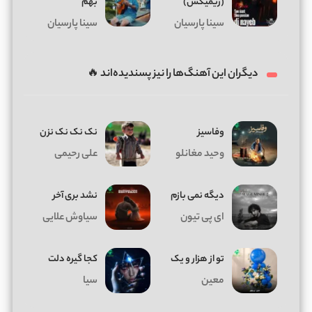
(ریمیکس)
بهم
سینا پارسیان
سینا پارسیان
دیگران این آهنگ‌ها را نیز پسندیده‌اند 🔥
وفاسیز
نک نک نک نزن
وحید مغانلو
علی رحیمی
دیگه نمی بازم
نشد بری آخر
ای پی تیون
سیاوش علایی
تو از هزار و یک
کجا گیره دلت
معین
سیا