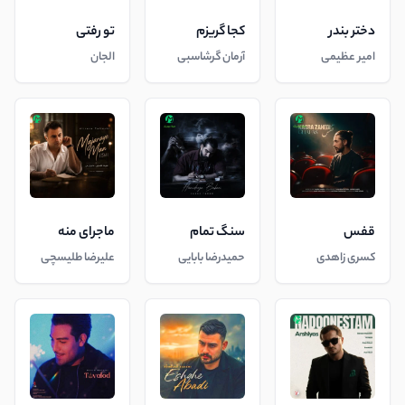
دختر بندر
کجا گریزم
تو رفتی
امیر عظیمی
آرمان گرشاسبی
الجان
قفس
سنگ تمام
ماجرای منه
کسری زاهدی
حمیدرضا بابایی
علیرضا طلیسچی