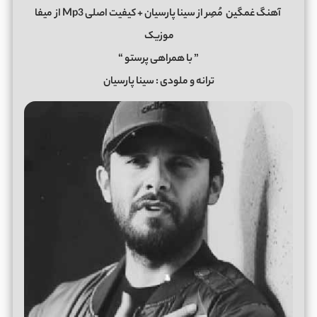
آهنگ غمگین
مُصِر از سینا پارسیان + کیفیت اصلی Mp3 از
میفا
موزیک
” با همراهی پرستو “
ترانه و ملودی : سینا پارسیان