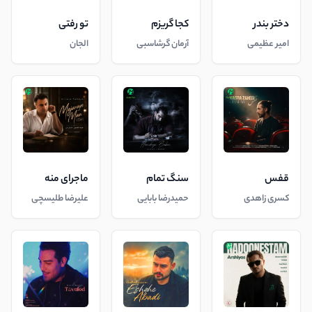
دختر بندر
کجا گریزم
تو رفتی
امیر عظیمی
آرمان گرشاسبی
الجان
قفس
سنگ تمام
ماجرای منه
کسری زاهدی
حمیدرضا بابایی
علیرضا طلیسچی