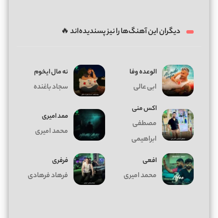
دیگران این آهنگ‌ها را نیز پسندیده‌اند 🔥
الوعده وفا
ﻧﻪ ﻣﺎل اﻳﺨﻮم
ابی عالی
سجاد باغنده
اکس منی
ممد امیری
مصطفی
محمد امیری
ابراهیمی
افعی
فرفری
محمد امیری
فرهاد فرهادی