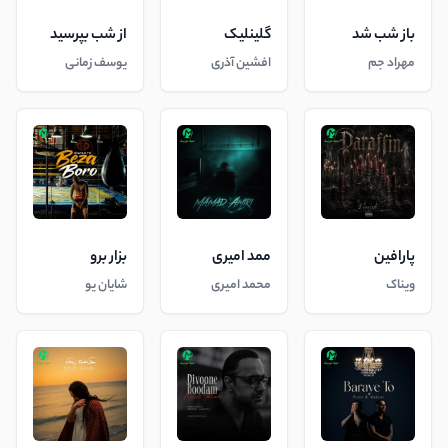
باز شب شد
گلینلیک
از شب بپرسید
مهراد جم
افشین آذری
یوسف زمانی
پارافین
ممد امیری
بزار برو
ویناک
محمد امیری
شایان یو