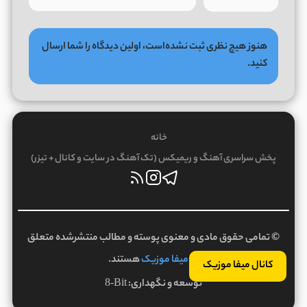
هنوز هیچ نظری ثبت نشده‌است، اولین دیدگاه را شما ارسال
کنید.
خانه
پخش سراسری آهنگ و ریمیکس (تک آهنگ در سایت و کانال + تیزر)
© تمامی حقوق مادی و معنوی پوسته و مطالب منتشرشده متعلق
به
میفا موزیک
هستند.
کانال میفا موزیک
توسعه و نگهداری:
8-Bit