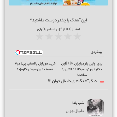
این آهنگ را چقدر دوست داشتید؟
امتیاز
0.0
از 5 | بر اساس
0
رای
★
★
★
★
★
وبگردی
برای اولین بار در ایران🇮🇷 این
خرید موبایل با اسنپ پی | در ۴
دکتر کرم ترمیم کننده 23 روزه
قسط بدون سود و کارمزد!
ساخت!
دیگر آهنگ‌های دانیال جوان 🤘
شب یلدا
دانیال جوان