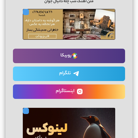
متن آهنگ شب چله دانیال جوان
روبیکا
تلگرام
اینستاگرام