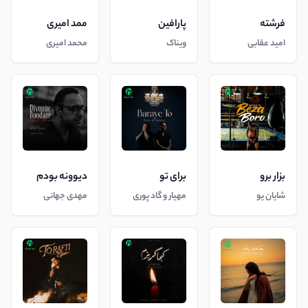
فرشته
پارافین
ممد امیری
امید عقابی
ویناک
محمد امیری
بزار برو
برای تو
دیوونه بودم
شایان یو
مهیار و گاد پوری
مهدی جهانی