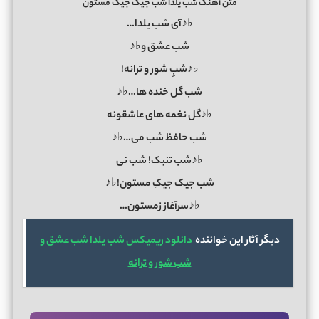
متن آهنگ شب یلدا شب جیک جیک مستون
♭♪آی شب یلدا…
شب عشق و♭♪
♭♪شبِ شور و ترانه!
شب گل خنده ها…♭♪
♭♪گل نغمه های عاشقونه
شب حافظ شب می…♭♪
♭♪شب تنبک! شب نی
شب جیک جیکِ مستون!♭♪
♭♪سرآغاز زمستون…
دیگر آثار این خواننده
دانلود ریمیکس شب یلدا شب عشق و
شب شور و ترانه