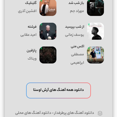
باز شب شد
گلینلیک
مهراد جم
افشین آذری
از شب بپرسید
فرشته
یوسف زمانی
امید عقابی
اکس منی
پارافین
مصطفی
ویناک
ابراهیمی
دانلود همه آهنگ های آرش اوستا
دانلود آهنگ های پرطرفدار
-
دانلود آهنگ های محلی