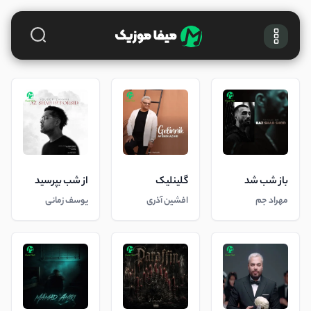
باز شب شد
گلینلیک
از شب بپرسید
مهراد جم
افشین آذری
یوسف زمانی