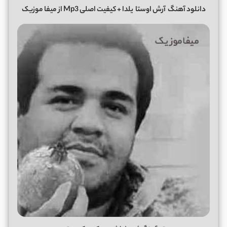
دانلود آهنگ
آرش اوستا
یلدا + کیفیت اصلی Mp3 از میفا موزیک