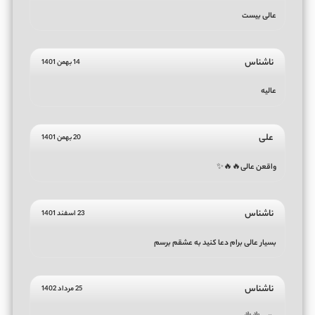
عالی بیست
ناشناس
14 بهمن 1401
عالیه
علی
20 بهمن 1401
واقعن عالی🔥🔥✨️
ناشناس
23 اسفند 1401
بسیار عالی برام دعا کنید به عشقم برسم
ناشناس
25 مرداد 1402