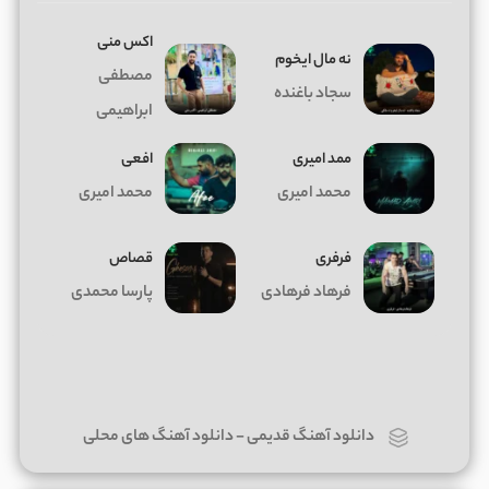
اکس منی
ﻧﻪ ﻣﺎل اﻳﺨﻮم
مصطفی
سجاد باغنده
ابراهیمی
ممد امیری
افعی
محمد امیری
محمد امیری
فرفری
قصاص
فرهاد فرهادی
پارسا محمدی
دانلود آهنگ قدیمی
-
دانلود آهنگ های محلی