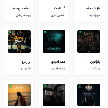
باز شب شد
گلینلیک
از شب بپرسید
مهراد جم
افشین آذری
یوسف زمانی
پارافین
ممد امیری
بزار برو
ویناک
محمد امیری
شایان یو