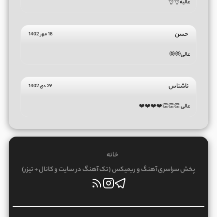
عالیه👌👌
حسن
18 مهر 1402
عالی🤩🤩
ناشناس
29 دی 1402
عالی 👏👏👏❤️❤️❤️❤️
خانه
پخش سراسری آهنگ و ریمیکس (تک آهنگ در سایت و کانال + تیزر)