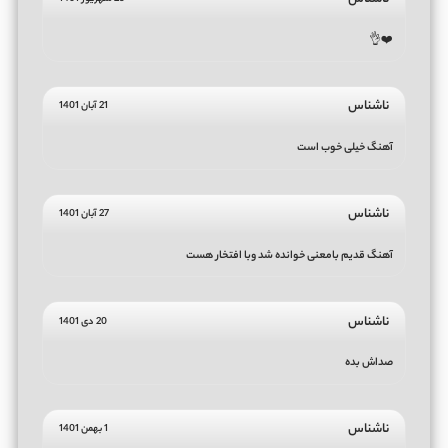
❤️👌
ناشناس
21 آبان 1401
آهنگ خیلی خوب است
ناشناس
27 آبان 1401
آهنگ قدیم بامعنی خوانده شد وبا افتخار هست
ناشناس
20 دی 1401
صداش بده
ناشناس
1 بهمن 1401