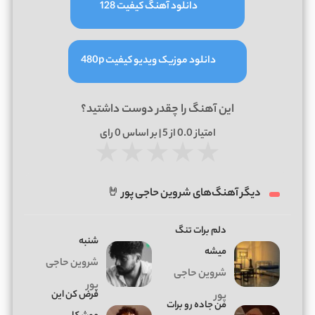
دانلود آهنگ کیفیت 128
دانلود موزیک ویدیو کیفیت 480p
این آهنگ را چقدر دوست داشتید؟
امتیاز
0.0
از 5 | بر اساس
0
رای
★
★
★
★
★
دیگر آهنگ‌های شروین حاجی پور 🤘
دلم برات تنگ
شنبه
میشه
شروین حاجی
شروین حاجی
پور
فرض کن این
پور
من جاده رو برات