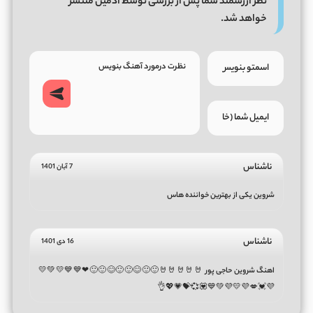
نظر ارزشمند شما پس از بررسی توسط ادمین منتشر
خواهد شد.
ناشناس
7 آبان 1401
شروین یکی از بهترین خواننده هاس
ناشناس
16 دی 1401
اهنگ شروین حاجی پور 🤘🤘🤘🤘🤘🙂🙂😊🙂🙂😊🙂🙂❤💙💙💛💚💛
💜💓💋💜💛💜💚💙💟💞💝💗💖👌