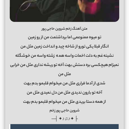
متن آهنگ زخم شروین حاجی پور
تو میوه ممنوعمی اما برداشتمت من از رو زمین
انگار قبلا یکی تورو از شاخه چید و انداخت زمین مثل من
نشینه غم به دلت اخمات واسه هم
ه
زشته واسه من خوشگله
نمیزام هیچکسی بره دستش بهت آخه تو ریشه نداری مثل من خرابی
مثل من
شدی از آدما فراری مثل من میخوام قلبمو بدم بهت
آخه تو بارون ندیدی مثل من دل نمیدی مثل من
از همه دستا بریدی مثل من میخوام قلبمو بدم بهت
شروین حاجی پور زخم
├ ✦♪♫♪✦ ┤─