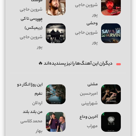
موشکا
شروین حاجی
شروین حاجی
پور
میپرسی تا کی
پور
وحشی
(ریمیکس)
شروین حاجی
شروین حاجی
پور
پور
دیگران این آهنگ‌ها را نیز پسندیده‌اند 🔥
مشتی
این روزا انگار دو
امیرحسین
نفرم
اردلان
شهرایینی
من بلند بلند
آخرین وداع
محمد کلاسی
مهراب
بهار