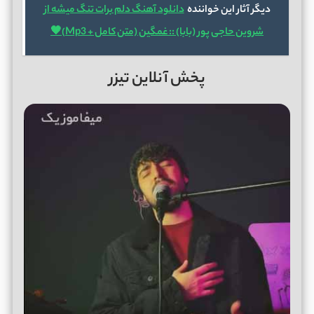
دیگر آثار این خواننده
دانلود آهنگ دلم برات تنگ میشه از
شروین حاجی پور (بابا) :: غمگین (متن کامل + Mp3)🖤
پخش آنلاین تیزر