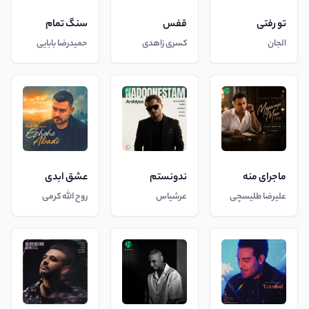
تو رفتی
قفس
سنگ تمام
الجان
کسری زاهدی
حمیدرضا بابایی
ماجرای منه
ندونستم
عشق ابدی
علیرضا طلیسچی
عرشیاس
روح الله کرمی