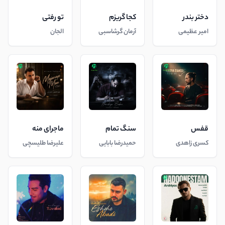
دختر بندر
کجا گریزم
تو رفتی
امیر عظیمی
آرمان گرشاسبی
الجان
قفس
سنگ تمام
ماجرای منه
کسری زاهدی
حمیدرضا بابایی
علیرضا طلیسچی