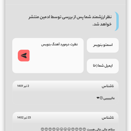
نظر ارزشمند شما پس از بررسی توسط ادمین منتشر
خواهد شد.
ناشناس
2 تیر 1401
عالیییییی😍❤
ناشناس
23 تیر 1402
سلام عالی عالی هست 😍😍😍😍😛😛😛😛😍😍😍😍