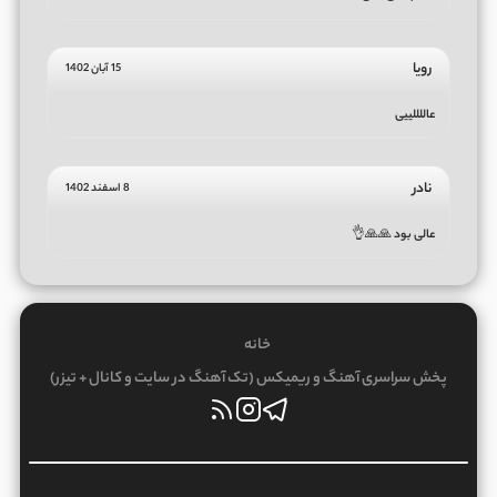
رویا
15 آبان 1402
عاللللییی
نادر
8 اسفند 1402
عالی بود 🙏🙏👌
خانه
پخش سراسری آهنگ و ریمیکس (تک آهنگ در سایت و کانال + تیزر)