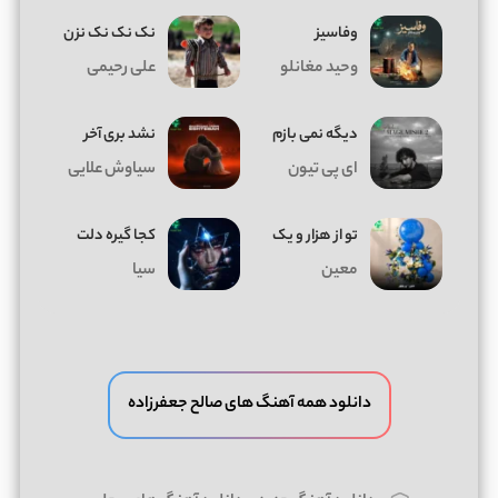
وفاسیز
نک نک نک نزن
وحید مغانلو
علی رحیمی
دیگه نمی بازم
نشد بری آخر
ای پی تیون
سیاوش علایی
تو از هزار و یک
کجا گیره دلت
معین
سیا
دانلود همه آهنگ های صالح جعفرزاده