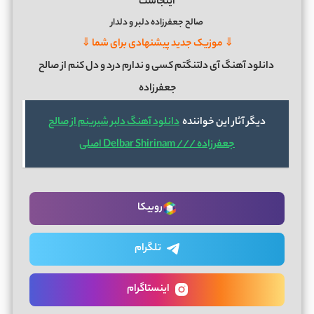
اینجاست
صالح جعفرزاده دلبر و دلدار
⇓ موزیک جدید پیشنهادی برای شما ⇓
دانلود آهنگ آی دلتنگتم کسی و ندارم درد و دل کنم از صالح
جعفرزاده
دیگر آثار این خواننده
دانلود آهنگ دلبر شیرینم از صالح
جعفرزاده /// Delbar Shirinam اصلی
روبیکا
تلگرام
اینستاگرام