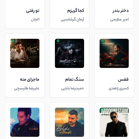
دختر بندر
کجا گریزم
تو رفتی
امیر عظیمی
آرمان گرشاسبی
الجان
قفس
سنگ تمام
ماجرای منه
کسری زاهدی
حمیدرضا بابایی
علیرضا طلیسچی