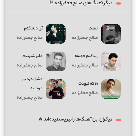
دیگر آهنگ‌های صالح جعفرزاده 🤘
لعنت
آی دلتنگتم
صالح جعفرزاده
صالح جعفرزاده
زندگیم جهنمه
دﻟﺒﺮ ﺷﻴﺮﻳﻨﻢ
صالح جعفرزاده
صالح جعفرزاده
عشق درد بی
آه که نبودت
درمانیه
صالح جعفرزاده
صالح جعفرزاده
دیگران این آهنگ‌ها را نیز پسندیده‌اند 🔥