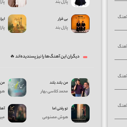
پازل بند
پازل
بی قرار
ایرا
پازل بند
پازل
دیگران این آهنگ‌ها را نیز پسندیده‌اند 🔥
من بلند بلند
من ا
محمد کلاسی بهار
هو
تو رفتی اما
آها
هوش مصنوعی
میرا