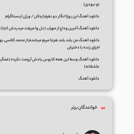
تو نبودی)
دانلود آهنگ این روزا انگار دو نفرم اردلان / ورژن اینستاگرام
دانلود آهنگ آخرین وداع از مهراب (دل وا میرفت میدیدش کجا)
دانلود آهنگ من بلند بلند هرجا میرم میخندم از محمد کلاسی بها
اجرای زنده با دخترش
دانلود آهنگ وسط این همه کابوس یادش آرومت نکرده (غمگی
عاشقانه)
دانلود آهنگ
خوانندگان برتر