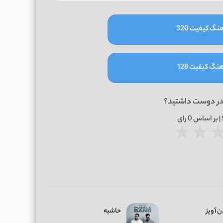
نگ کیفیت 320
نگ کیفیت 128
در دوست داشتید؟
0
رای
★
★
 آویز
حاشیه