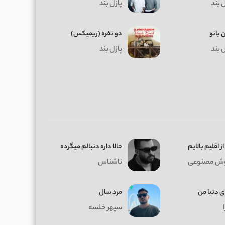
 بند
پازل بند
ن بانو
دو نفره (ریمیکس)
 بند
پازل بند
ز اقلیم بالایم
حالا داره دنبالم میگرده
ش مصنوعی
ناشناس
ی دنیا من
مرد سال
سپهر خلسه