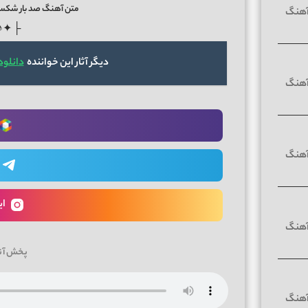
متن آهنگ صد بار شکستی
♪✦ ┤
دیگر آثار این خواننده
دانلود
ای
پخش آن