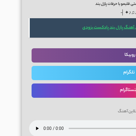
 قلبمو با حرفات پازل بند
├ ✦♪♫
 آهنگ پازل بند پادکست بزودی
روبیکا
تلگرام
نستاگرام
لاین آهنگ