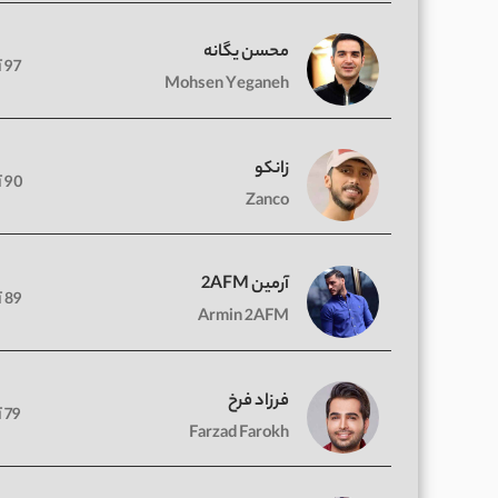
محسن یگانه
97 آهنگ
Mohsen Yeganeh
زانکو
90 آهنگ
Zanco
آرمین 2AFM
89 آهنگ
Armin 2AFM
فرزاد فرخ
79 آهنگ
Farzad Farokh