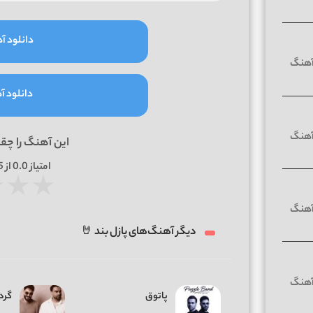
دانلود آه
دانلود آه
این آهنگ را چق
امتیاز
0.0
از 5 | بر اساس
★
★
★
دیگر آهنگ‌های پازل بند 🤘
پاتوق
گردن