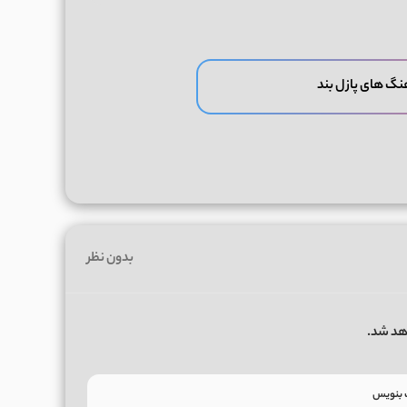
نگ های پازل بند
بدون نظر
هد شد.