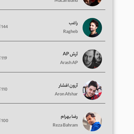
Macan Band
راغب
144 آهنگ
Ragheb
آرش AP
119 آهنگ
Arash AP
آرون افشار
110 آهنگ
Aron Afshar
رضا بهرام
100 آهنگ
Reza Bahram