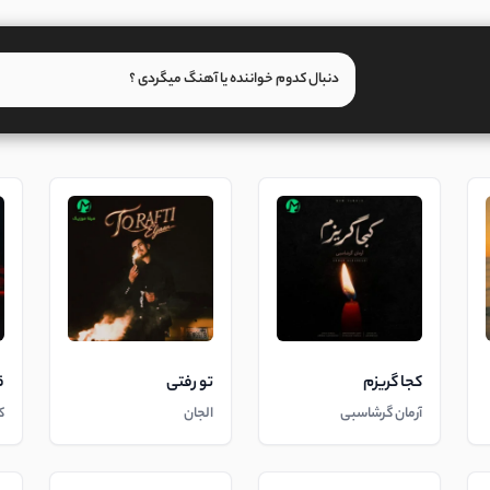
کجا گریزم
تو رفتی
ق
آرمان گرشاسبی
الجان
ک