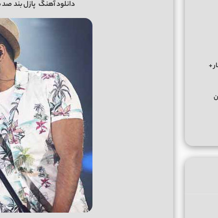
دانلود آهنگ
پازل بند
صد ب
ر +
ن