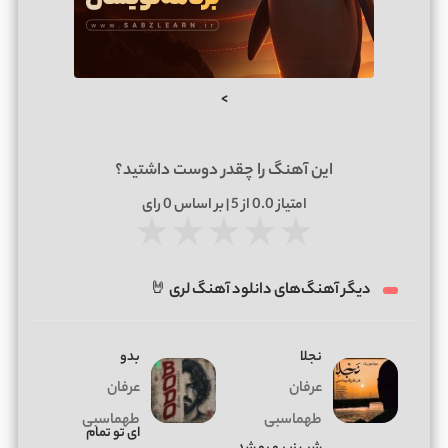
>
این آهنگ را چقدر دوست داشتید؟
امتیاز
0.0
از 5 | بر اساس
0
رای
★
★
★
★
★
دیگر آهنگ‌های دانلود آهنگ لری 🤘
نجلا
بدو
عرفان
عرفان
طهماسبی
طهماسبی
ای تو تمام