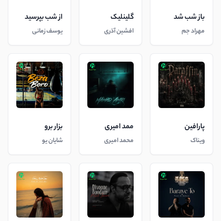
باز شب شد
گلینلیک
از شب بپرسید
مهراد جم
افشین آذری
یوسف زمانی
پارافین
ممد امیری
بزار برو
ویناک
محمد امیری
شایان یو