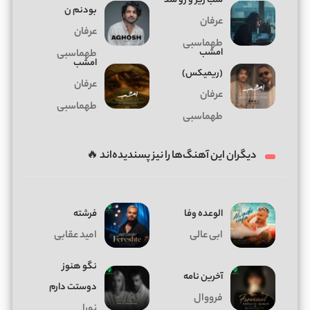
شب زیر و رو شد
بودنم ن
عرفان
عرفان
طهماسبی
امشب
طهماسبی
امشب
(ریمیکس)
عرفان
عرفان
طهماسبی
طهماسبی
دیگران این آهنگ‌ها را نیز پسندیده‌اند 🔥
الوعده وفا
فرشته
ابی عالی
امید عقابی
نگو هنوز
آخرین نامه
دوستت دارم
فرووال
نورا