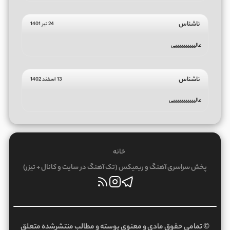
ناشناس
24 تیر 1401
عالییییییییییی
ناشناس
13 اسفند 1402
عالیییییییییییی
خانه
پخش سراسری آهنگ و ریمیکس (تک آهنگ در سایت و کانال + تیزر)
© تمامی حقوق مادی و معنوی پوسته و مطالب منتشرشده متعلق