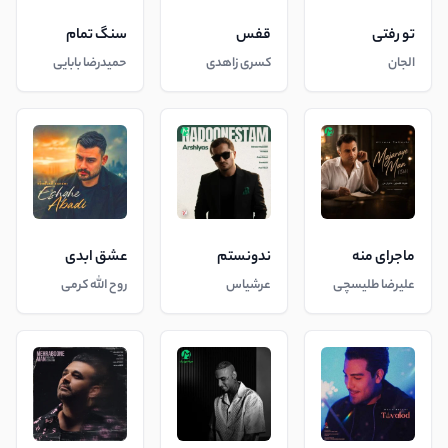
تو رفتی
قفس
سنگ تمام
الجان
کسری زاهدی
حمیدرضا بابایی
ماجرای منه
ندونستم
عشق ابدی
علیرضا طلیسچی
عرشیاس
روح الله کرمی