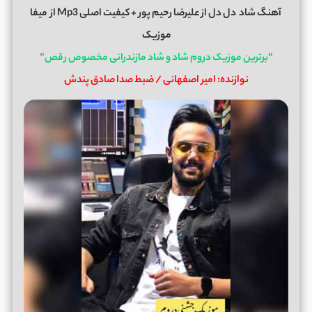
آهنگ شاد
دل دل
از
علیرضا رحیم پور
+ کیفیت اصلی Mp3 از
میفا
موزیک
“برترین موزیک دروم شاد و شاد مازندرانی مخصوص رقص”
نوازنده: امیر اصفهانی / ضبط صدا صادق پندش