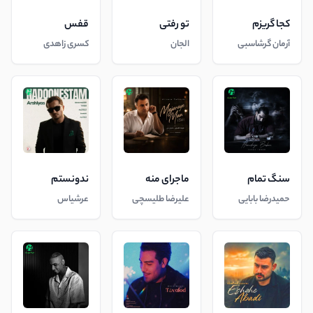
کجا گریزم
تو رفتی
قفس
آرمان گرشاسبی
الجان
کسری زاهدی
سنگ تمام
ماجرای منه
ندونستم
حمیدرضا بابایی
علیرضا طلیسچی
عرشیاس