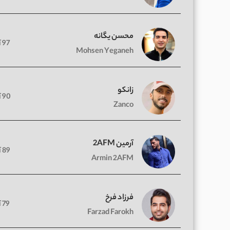
محسن یگانه
97 آهنگ
Mohsen Yeganeh
زانکو
90 آهنگ
Zanco
آرمین 2AFM
89 آهنگ
Armin 2AFM
فرزاد فرخ
79 آهنگ
Farzad Farokh