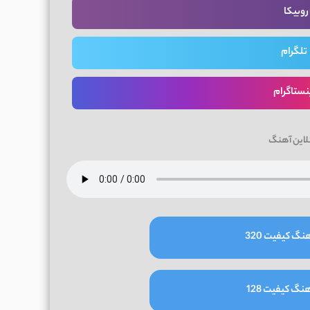
روبیکا
تلگرام
نستاگرام
لاین آهنگ
نگ کیفیت 320
نگ کیفیت 128