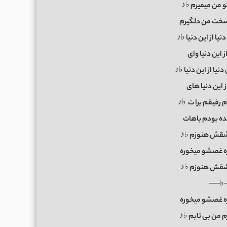
و من میمیرم ♭♪
 سخت من دلگیرم
نیا از این دنیا ♭♪
از این دنیا وای
نیا از این دنیا ♭♪
از این دنیا های
 رفیقم برا
ت
♭♪
نده بودم باهات
عشقش هنوزم ♭♪
ره غصشو میخوره
عشقش هنوزم ♭♪
──♭
ره غصشو میخوره
م من بی تابم ♭♪