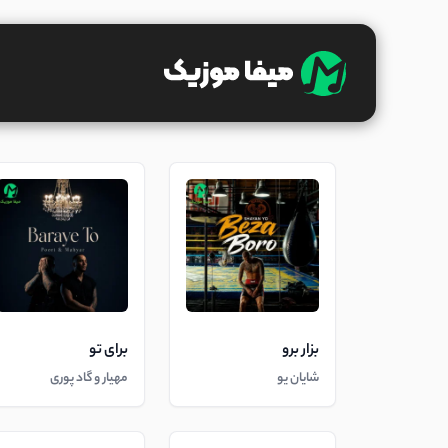
بزار برو
برای تو
شایان یو
مهیار و گاد پوری