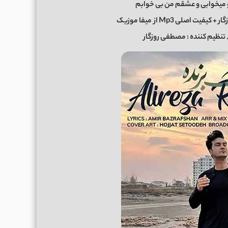
تو میخوابی و عشقم من بی خوابم
ر + کیفیت اصلی Mp3 از
میفا موزیک
 / تنظیم کننده : مصطفی روزگار