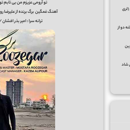
تو آرومی عزیزم من بی تابم 
(لری
آهنگ غمگین
برگ برنده از علیرضا روزگا
ترانه سرا : امیر بذر افشان
ه دو از
رین
گهای شاد