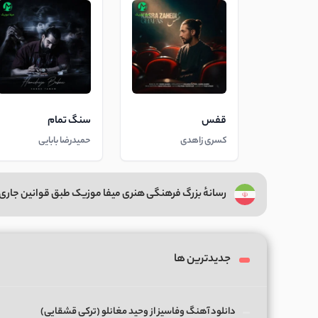
قفس
سنگ تمام
کسری زاهدی
حمیدرضا بابایی
رسانهٔ بزرگ فرهنگی هنری میفا موزیک طبق قوانین جاری 
جدیدترین ها
دانلود آهنگ وفاسیز از وحید مغانلو (ترکی قشقایی)