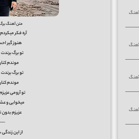
متن آهنگ برگ بر
آره فکر میکردم
هنوز گیر اح
تو برگ برندت
موندم کنار
تو برگ برندت
موندم کنار
تو آرومی عزیزم
میخوابی و عش
عزیزم بدون ت
──
از این زندگی