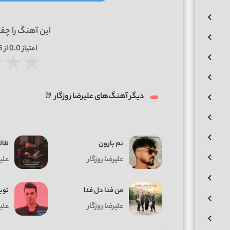
این آهنگ را چق
امتیاز
0.0
از 5 | بر اساس
★
★
★
دیگر آهنگ‌های علیرضا روزگار 🤘
نم بارون
ظال
علیرضا روزگار
علیر
من فدا دل فدا
توب
علیرضا روزگار
علیر