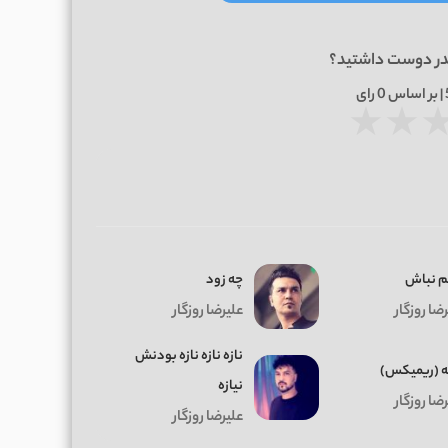
در دوست داشتید؟
0
رای
★
★
م نباش
چه زود
ضا روزگار
علیرضا روزگار
نازه نازه نازه بودنش
ه (ریمیکس)
نیازه
ضا روزگار
علیرضا روزگار