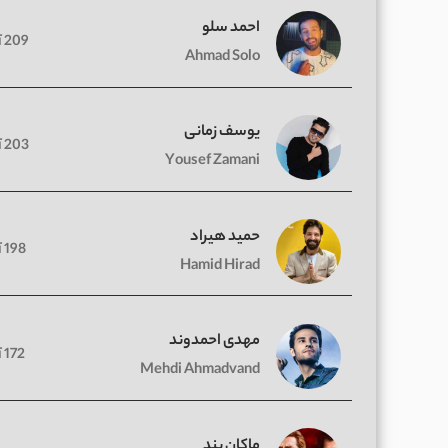
احمد سلو
209 آهنگ
Ahmad Solo
یوسف زمانی
203 آهنگ
Yousef Zamani
حمید هیراد
198 آهنگ
Hamid Hirad
مهدی احمدوند
172 آهنگ
Mehdi Ahmadvand
ماکان بند