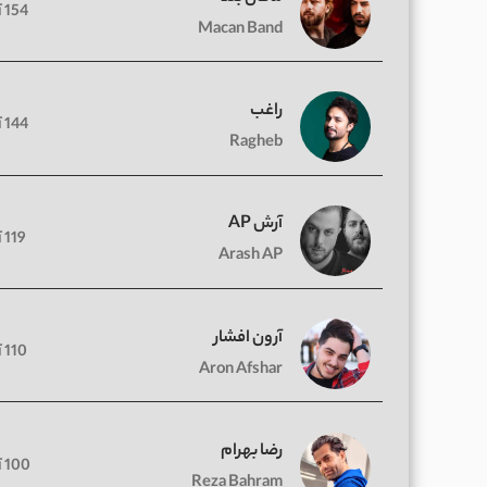
154 آهنگ
Macan Band
راغب
144 آهنگ
Ragheb
آرش AP
119 آهنگ
Arash AP
آرون افشار
110 آهنگ
Aron Afshar
رضا بهرام
100 آهنگ
Reza Bahram